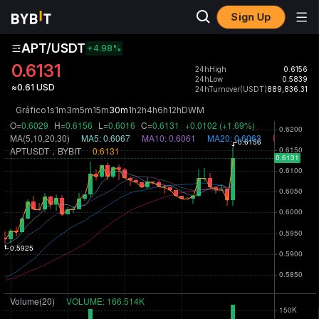
Sign Up
APT/USDT
+4.98
%
0.6131
24hHigh
0.6156
24hLow
0.5839
≈0.61 USD
24hTurnover(USDT)
889,836.31
Gráfico
1s
1m
3m
5m
15m
30m
1h
2h
4h
6h
12h
D
W
M