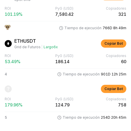
ROI
PyG
(USD)
Copiadores
101.19%
7,580.42
321
Tiempo de ejecución
766D 8h 49m
ETHUSDT
Copiar Bot
Grid de Futuros
|
Largo
6x
ROI
PyG
(USD)
Copiadores
53.49%
186.14
60
4
Tiempo de ejecución
901D 12h 25m
Copiar Bot
ROI
PyG
(USD)
Copiadores
179.96%
124.79
758
5
Tiempo de ejecución
254D 20h 45m