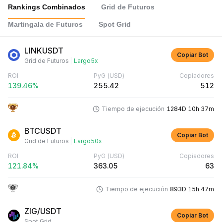
Rankings Combinados
Grid de Futuros
Martingala de Futuros
Spot Grid
LINKUSDT
Copiar Bot
Grid de Futuros
|
Largo
5x
ROI
PyG
(USD)
Copiadores
139.46%
255.42
512
Tiempo de ejecución
1284D 10h 37m
BTCUSDT
Copiar Bot
Grid de Futuros
|
Largo
50x
ROI
PyG
(USD)
Copiadores
121.84%
363.05
63
Tiempo de ejecución
893D 15h 47m
ZIG/USDT
Copiar Bot
Spot Grid