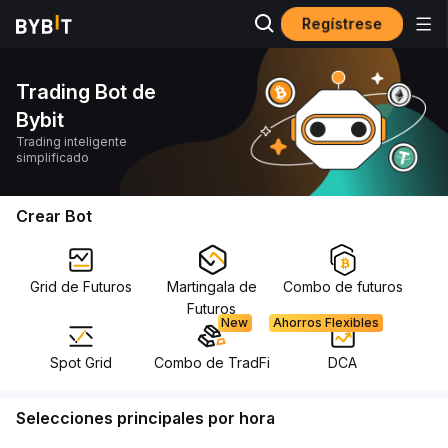
Regístrese
Trading Bot de
Bybit
Trading inteligente
simplificado
Crear Bot
Grid de Futuros
Martingala de
Combo de futuros
Futuros
New
Ahorros Flexibles
Spot Grid
Combo de TradFi
DCA
Selecciones principales por hora