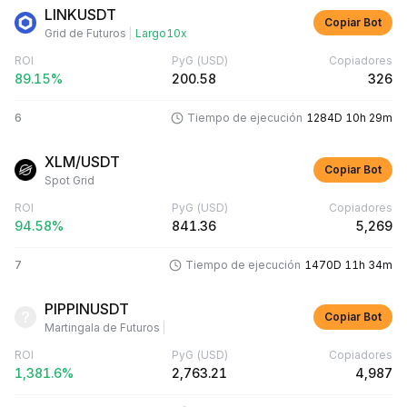
LINKUSDT
Copiar Bot
Grid de Futuros
|
Largo
10x
ROI
PyG
(USD)
Copiadores
89.15%
200.58
326
6
Tiempo de ejecución
1284D 10h 29m
XLM/USDT
Copiar Bot
Spot Grid
ROI
PyG
(USD)
Copiadores
94.58%
841.36
5,269
7
Tiempo de ejecución
1470D 11h 34m
PIPPINUSDT
Copiar Bot
Martingala de Futuros
|
ROI
PyG
(USD)
Copiadores
1,381.6%
2,763.21
4,987