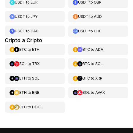
USDT
to
EUR
USDT
to
GBP
USDT
to
JPY
USDT
to
AUD
USDT
to
CAD
USDT
to
CHF
Cripto a Cripto
BTC
to
ETH
BTC
to
ADA
SOL
to
TRX
BTC
to
SOL
ETH
to
SOL
BTC
to
XRP
ETH
to
BNB
SOL
to
AVAX
BTC
to
DOGE