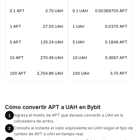
0.1 APT
2.70 UAH
0.1 UAH
0.00369705 APT
1 APT
27.05 UAH
1 UAH
0.0370 APT
5 APT
135.24 UAH
5 UAH
0.1849 APT
10 APT
270.49 UAH
10 UAH
0.3697 APT
100 APT
2,704.86 UAH
100 UAH
3.70 APT
Cómo convertir APT a UAH en Bybit
Ingresa el monto de APT que deseas convertir a UAH en la
1
calculadora de arriba.
Consulta al instante el valor equivalente en UAH según el tipo de
2
cambio de APT a UAH en tiempo real.