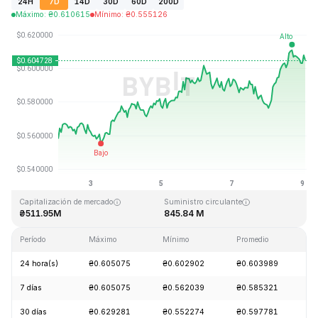
24H
7D
14D
30D
60D
200D
Máximo
:
₴
0.610615
Mínimo
:
₴
0.555126
Última actualización: 2026-08-09, 01:46 GMT+0
Máximo histórico
Mínimo histórico
₴19.92
₴0.545459
Capitalización de mercado
Suministro circulante
₴511.95M
845.84 M
Período
Máximo
Mínimo
Promedio
C
24 hora(s)
₴0.605075
₴0.602902
₴0.603989
+
7 días
₴0.605075
₴0.562039
₴0.585321
+
30 días
₴0.629281
₴0.552274
₴0.597781
-