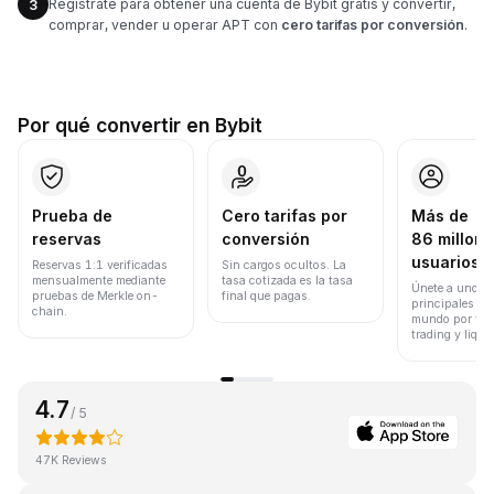
Regístrate para obtener una cuenta de Bybit gratis y convertir,
3
comprar, vender u operar APT con
cero tarifas por conversión
.
Por qué convertir en Bybit
Prueba de
Cero tarifas por
Más de
reservas
conversión
86 millone
usuarios
Reservas 1:1 verificadas
Sin cargos ocultos. La
mensualmente mediante
tasa cotizada es la tasa
Únete a uno de
pruebas de Merkle on-
final que pagas.
principales ex
chain.
mundo por vol
trading y liqui
4.7
/ 5
47K Reviews