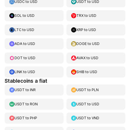
USDC
to
USD
USDT
to
USD
SOL
to
USD
TRX
to
USD
LTC
to
USD
XRP
to
USD
ADA
to
USD
DOGE
to
USD
DOT
to
USD
AVAX
to
USD
LINK
to
USD
SHIB
to
USD
Stablecoins a fiat
USDT
to
INR
USDT
to
PLN
USDT
to
RON
USDT
to
USD
USDT
to
PHP
USDT
to
VND