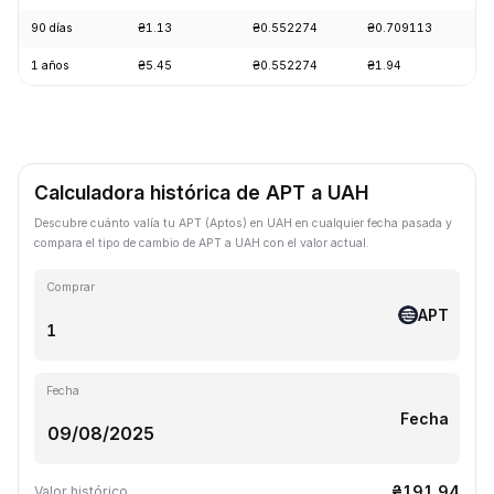
90 días
₴1.13
₴0.552274
₴0.709113
-
1 años
₴5.45
₴0.552274
₴1.94
-
Calculadora histórica de APT a UAH
Descubre cuánto valía tu APT (Aptos) en UAH en cualquier fecha pasada y
compara el tipo de cambio de APT a UAH con el valor actual.
Comprar
APT
Fecha
Fecha
₴191.94
Valor histórico