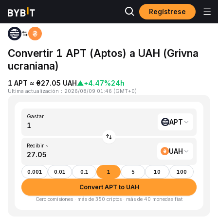
Regístrese
Inicio
APT to UAH
Convertir 1 APT (Aptos) a UAH (Grivna
ucraniana)
1 APT ≈ ₴27.05 UAH
▲
+4.47%
24h
Última actualización
：
2026/08/09 01:46
(
GMT+0
)
Gastar
APT
Recibir ~
UAH
0.001
0.01
0.1
1
5
10
100
Convert APT to UAH
Cero comisiones · más de 350 criptos · más de 40 monedas fiat