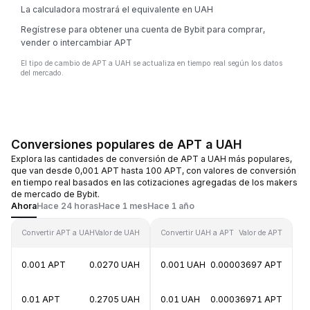
La calculadora mostrará el equivalente en UAH
Regístrese para obtener una cuenta de Bybit para comprar,
vender o intercambiar APT
El tipo de cambio de APT a UAH se actualiza en tiempo real según los datos
del mercado.
Conversiones populares de APT a UAH
Explora las cantidades de conversión de APT a UAH más populares,
que van desde 0,001 APT hasta 100 APT, con valores de conversión
en tiempo real basados en las cotizaciones agregadas de los makers
de mercado de Bybit.
Ahora
Hace 24 horas
Hace 1 mes
Hace 1 año
Convertir APT a UAH
Valor de UAH
Convertir UAH a APT
Valor de APT
0.001 APT
0.0270 UAH
0.001 UAH
0.00003697 APT
0.01 APT
0.2705 UAH
0.01 UAH
0.00036971 APT