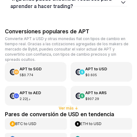
aprender a hacer trading?
Conversiones populares de APT
Convierte APT a USD y otras monedas fiat con tipos de cambio en
tiempo real. Gracias a las cotizaciones agregadas de los makers de
mercado de Bybit, puedes consultar el valor actual de APT y
convertirlo con confianza, con tipos de cambio precisos y sin
spreads ocultos.
APT
to
SGD
APT
to
USD
S$0.774
$0.605
APT
to
AED
APT
to
ARS
د.إ2.22
$907.29
Ver más
↓
Pares de conversión de USD en tendencia
BTC
to
USD
ETH
to
USD