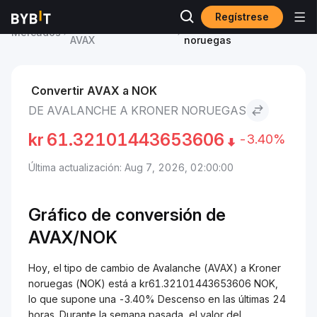
Regístrese
Precio de Avalanche
Avalanche to Kroner
Mercados
AVAX
noruegas
Convertir AVAX a NOK
DE AVALANCHE A KRONER NORUEGAS
kr
61.32101443653606
-3.40%
Última actualización: Aug 7, 2026, 02:00:00
Gráfico de conversión de
AVAX/
NOK
Hoy, el tipo de cambio de Avalanche (AVAX) a Kroner
noruegas (NOK) está a kr61.32101443653606 NOK,
lo que supone una -3.40% Descenso en las últimas 24
horas. Durante la semana pasada, el valor del