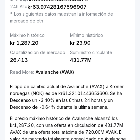
24h Alto
kr
63.97428167596907
* Los siguientes datos muestran la información de
mercado de eth
Máximo histórico
Mínimo histórico
kr
1,287.20
kr
23.90
Capitalización de mercado
Suministro circulante
26.41B
431.77M
Read More
:
Avalanche (AVAX)
El tipo de cambio actual de Avalanche (AVAX) a Kroner
noruegas (NOK) es de kr61.32101443653606. Se ha
Descenso un -3.40% en las últimas 24 horas y un
Descenso de -0.64% durante la última semana.
El precio máximo histórico de Avalanche alcanzó los
kr1,287.20, con una oferta en circulación de 431.77M
AVAX de una oferta total máxima de 720.00M AVAX. El
valor de mercado totalmente consolidado de Avalanche