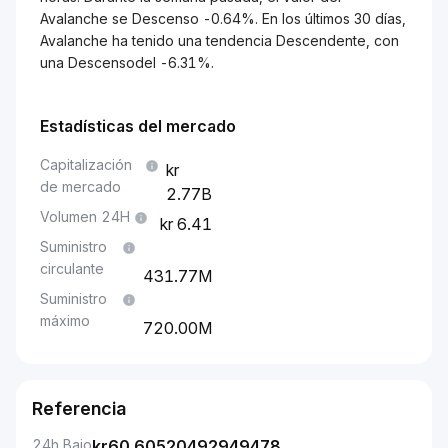
Avalanche se Descenso -0.64%. En los últimos 30 días,
Avalanche ha tenido una tendencia Descendente, con
una Descensodel -6.31%.
Estadísticas del mercado
Capitalización
de mercado
2.77B
Volumen 24H
6.41
Suministro
circulante
431.77M
Suministro
máximo
720.00M
Referencia
24h Bajo
kr
60.60520492949478