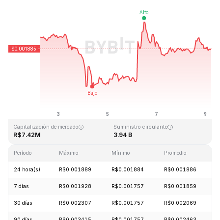
Última actualización: 2026-08-09, 05:49 GMT+0
Máximo histórico
Mínimo histórico
R$0.243269
R$0.000050
Capitalización de mercado
Suministro circulante
R$7.42M
3.94 B
Período
Máximo
Mínimo
Promedio
C
24 hora(s)
R$0.001889
R$0.001884
R$0.001886
7 días
R$0.001928
R$0.001757
R$0.001859
30 días
R$0.002307
R$0.001757
R$0.002069
90 días
R$0.003415
R$0.001757
R$0.002463