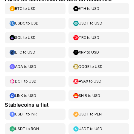
BTC
to
USD
ETH
to
USD
USDC
to
USD
USDT
to
USD
SOL
to
USD
TRX
to
USD
LTC
to
USD
XRP
to
USD
ADA
to
USD
DOGE
to
USD
DOT
to
USD
AVAX
to
USD
LINK
to
USD
SHIB
to
USD
Stablecoins a fiat
USDT
to
INR
USDT
to
PLN
USDT
to
RON
USDT
to
USD