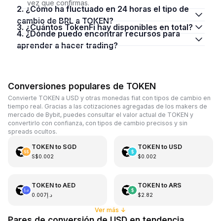
vez que confirmas.
2. ¿Cómo ha fluctuado en 24 horas el tipo de
cambio de BRL a TOKEN?
3. ¿Cuántos TokenFi hay disponibles en total?
4. ¿Dónde puedo encontrar recursos para
aprender a hacer trading?
Conversiones populares de TOKEN
Convierte TOKEN a USD y otras monedas fiat con tipos de cambio en
tiempo real. Gracias a las cotizaciones agregadas de los makers de
mercado de Bybit, puedes consultar el valor actual de TOKEN y
convertirlo con confianza, con tipos de cambio precisos y sin
spreads ocultos.
TOKEN
to
SGD
TOKEN
to
USD
S$0.002
$0.002
TOKEN
to
AED
TOKEN
to
ARS
د.إ0.007
$2.82
Ver más
↓
Pares de conversión de USD en tendencia