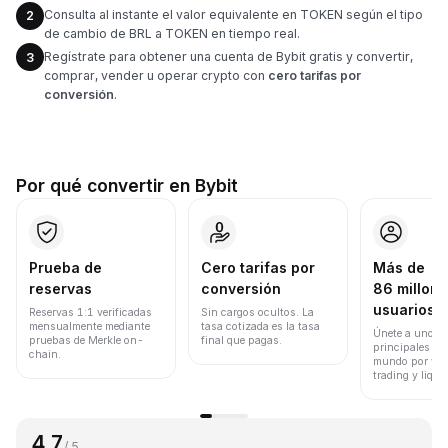
Consulta al instante el valor equivalente en TOKEN según el tipo
2
de cambio de BRL a TOKEN en tiempo real.
Regístrate para obtener una cuenta de Bybit gratis y convertir,
3
comprar, vender u operar crypto con
cero tarifas por
conversión
.
Por qué convertir en Bybit
Prueba de
Cero tarifas por
Más de
reservas
conversión
86 millone
usuarios
Reservas 1:1 verificadas
Sin cargos ocultos. La
mensualmente mediante
tasa cotizada es la tasa
Únete a uno de
pruebas de Merkle on-
final que pagas.
principales ex
chain.
mundo por vol
trading y liqui
4.7
/ 5