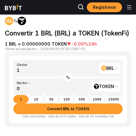
Regístrese
Inicio
BRL to TOKEN
Convertir 1 BRL (BRL) a TOKEN (TokenFi)
1 BRL ≈ 0.00000000 TOKEN
▼
-0.06%
24h
Última actualización
：
2026/08/09 05:49
(
GMT+0
)
Gastar
BRL
Recibir ~
TOKEN
1
10
50
100
500
1000
10000
Convert BRL to TOKEN
Cero comisiones · más de 350 criptos · más de 40 monedas fiat