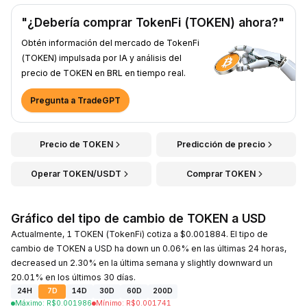
"¿Debería comprar TokenFi (TOKEN) ahora?"
Obtén información del mercado de TokenFi
(TOKEN) impulsada por IA y análisis del
precio de TOKEN en BRL en tiempo real.
Pregunta a TradeGPT
Precio de TOKEN
Predicción de precio
Operar TOKEN/USDT
Comprar TOKEN
Gráfico del tipo de cambio de TOKEN a USD
Actualmente, 1 TOKEN (TokenFi) cotiza a $0.001884. El tipo de
cambio de TOKEN a USD ha down un 0.06% en las últimas 24 horas,
decreased un 2.30% en la última semana y slightly downward un
20.01% en los últimos 30 días.
24H
7D
14D
30D
60D
200D
Máximo
:
R$
0.001986
Mínimo
:
R$
0.001741