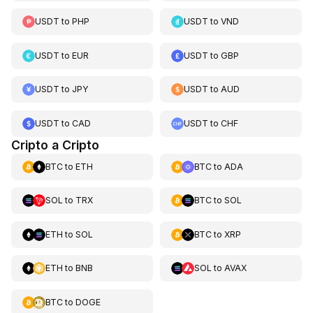
USDT
to
PHP
USDT
to
VND
USDT
to
EUR
USDT
to
GBP
USDT
to
JPY
USDT
to
AUD
USDT
to
CAD
USDT
to
CHF
Cripto a Cripto
BTC
to
ETH
BTC
to
ADA
SOL
to
TRX
BTC
to
SOL
ETH
to
SOL
BTC
to
XRP
ETH
to
BNB
SOL
to
AVAX
BTC
to
DOGE