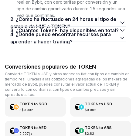
real en Bybit, con cero tarifas por conversión y un
tipo de cambio garantizado durante 15 segundos una
vez que confirmas.
2. ¿Cómo ha fluctuado en 24 horas el tipo de
cambio de HUF a TOKEN?
3. ¿Cuántos TokenFi hay disponibles en total?
4. ¿Dónde puedo encontrar recursos para
aprender a hacer trading?
Conversiones populares de TOKEN
Convierte TOKEN a USD y otras monedas fiat con tipos de cambio en
tiempo real. Gracias a las cotizaciones agregadas de los makers de
mercado de Bybit, puedes consultar el valor actual de TOKEN y
convertirlo con confianza, con tipos de cambio precisos y sin
spreads ocultos.
TOKEN
to
SGD
TOKEN
to
USD
S$0.002
$0.002
TOKEN
to
AED
TOKEN
to
ARS
د.إ0.007
$2.82