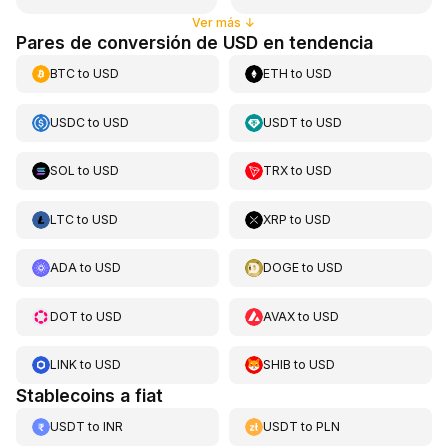
Ver más
↓
Pares de conversión de USD en tendencia
BTC
to
USD
ETH
to
USD
USDC
to
USD
USDT
to
USD
SOL
to
USD
TRX
to
USD
LTC
to
USD
XRP
to
USD
ADA
to
USD
DOGE
to
USD
DOT
to
USD
AVAX
to
USD
LINK
to
USD
SHIB
to
USD
Stablecoins a fiat
USDT
to
INR
USDT
to
PLN