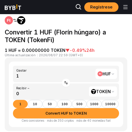
Regístrese
Inicio
HUF to TOKEN
Convertir 1 HUF (Florín húngaro) a
TOKEN (TokenFi)
1 HUF ≈ 0.00000000 TOKEN
▼
-0.49%
24h
Última actualización
：
2026/08/07 22:59
(
GMT+0
)
Gastar
HUF
Recibir ~
TOKEN
1
10
50
100
500
1000
10000
Convert HUF to TOKEN
Cero comisiones · más de 350 criptos · más de 40 monedas fiat