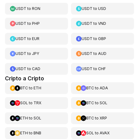
USDT
to
RON
USDT
to
USD
USDT
to
PHP
USDT
to
VND
USDT
to
EUR
USDT
to
GBP
USDT
to
JPY
USDT
to
AUD
USDT
to
CAD
USDT
to
CHF
Cripto a Cripto
BTC
to
ETH
BTC
to
ADA
SOL
to
TRX
BTC
to
SOL
ETH
to
SOL
BTC
to
XRP
ETH
to
BNB
SOL
to
AVAX