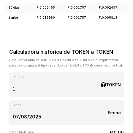
90 días
Ft0.003465
Ft0.001757
Ft0.002497
-
1 años
Ft0.016980
Ft0.001757
Ft0.005913
-
Calculadora histórica de TOKEN a TOKEN
Descubre cuánto valía tu TOKEN (TokenFi) en TOKEN en cualquier fecha
pasada y compara el tipo de cambio de TOKEN a TOKEN con el valor actual.
Comprar
TOKEN
Fecha
Fecha
Ft0.00
Valor histórico