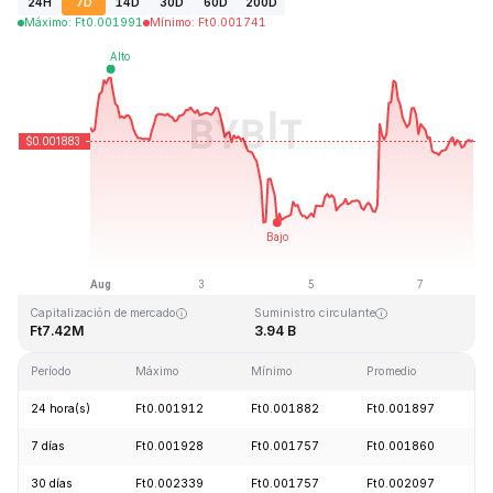
24H
7D
14D
30D
60D
200D
Máximo
:
Ft
0.001991
Mínimo
:
Ft
0.001741
Última actualización: 2026-08-07, 22:59 GMT+0
Máximo histórico
Mínimo histórico
Ft0.243269
Ft0.000050
Capitalización de mercado
Suministro circulante
Ft7.42M
3.94 B
Período
Máximo
Mínimo
Promedio
C
24 hora(s)
Ft0.001912
Ft0.001882
Ft0.001897
-
7 días
Ft0.001928
Ft0.001757
Ft0.001860
-
30 días
Ft0.002339
Ft0.001757
Ft0.002097
-