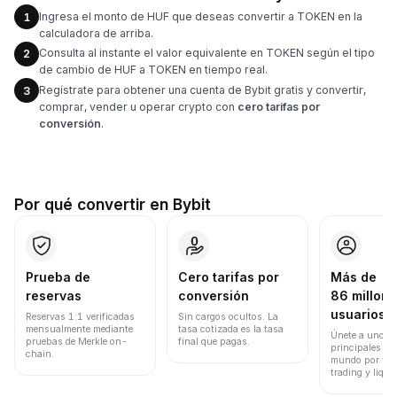
Ingresa el monto de HUF que deseas convertir a TOKEN en la
1
calculadora de arriba.
Consulta al instante el valor equivalente en TOKEN según el tipo
2
de cambio de HUF a TOKEN en tiempo real.
Regístrate para obtener una cuenta de Bybit gratis y convertir,
3
comprar, vender u operar crypto con
cero tarifas por
conversión
.
Por qué convertir en Bybit
Prueba de
Cero tarifas por
Más de
reservas
conversión
86 millone
usuarios
Reservas 1:1 verificadas
Sin cargos ocultos. La
mensualmente mediante
tasa cotizada es la tasa
Únete a uno de
pruebas de Merkle on-
final que pagas.
principales ex
chain.
mundo por vol
trading y liqui