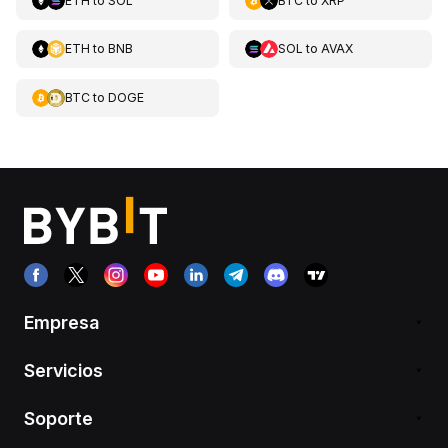
ETH
to
SOL
BTC
to
XRP
ETH
to
BNB
SOL
to
AVAX
BTC
to
DOGE
Empresa
Servicios
Soporte