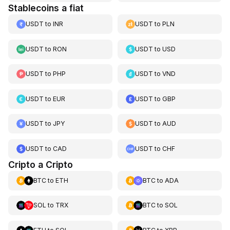
Stablecoins a fiat
USDT
to
INR
USDT
to
PLN
USDT
to
RON
USDT
to
USD
USDT
to
PHP
USDT
to
VND
USDT
to
EUR
USDT
to
GBP
USDT
to
JPY
USDT
to
AUD
USDT
to
CAD
USDT
to
CHF
Cripto a Cripto
BTC
to
ETH
BTC
to
ADA
SOL
to
TRX
BTC
to
SOL