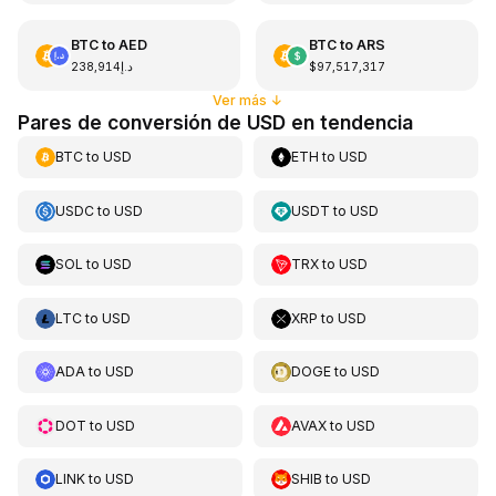
BTC
to
AED
BTC
to
ARS
د.إ238,914
$97,517,317
Ver más
↓
Pares de conversión de USD en tendencia
BTC
to
USD
ETH
to
USD
USDC
to
USD
USDT
to
USD
SOL
to
USD
TRX
to
USD
LTC
to
USD
XRP
to
USD
ADA
to
USD
DOGE
to
USD
DOT
to
USD
AVAX
to
USD
LINK
to
USD
SHIB
to
USD