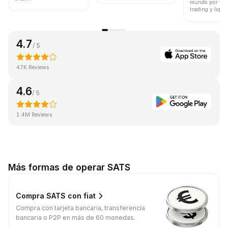
mundo por vol
trading y liqui
4.7
/ 5
47K Reviews
4.6
/ 5
1.4M Reviews
Más formas de operar SATS
Compra SATS con fiat
Compra con tarjeta bancaria, transferencia
bancaria o P2P en más de 60 monedas.