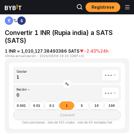
Regístrese
Inicio
Rupia india(INR) to Satoshis Vision(SATS)
$
Convertir 1 INR (Rupia india) a SATS
(SATS)
1 INR ≈ 1,010,127.38493386 SATS
▼
-2.43%
24h
Última actualización
：
2026/08/08 18:20
(
GMT+0
)
Gastar
---
Recibir ~
---
0.001
0.01
0.1
1
5
10
100
Convert
Cero comisiones · más de 350 criptos · más de 40 monedas fiat