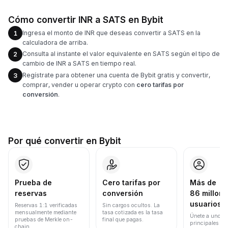
Cómo convertir INR a SATS en Bybit
Ingresa el monto de INR que deseas convertir a SATS en la
1
calculadora de arriba.
Consulta al instante el valor equivalente en SATS según el tipo de
2
cambio de INR a SATS en tiempo real.
Regístrate para obtener una cuenta de Bybit gratis y convertir,
3
comprar, vender u operar crypto con
cero tarifas por
conversión
.
Por qué convertir en Bybit
Prueba de
Cero tarifas por
Más de
reservas
conversión
86 millone
usuarios
Reservas 1:1 verificadas
Sin cargos ocultos. La
mensualmente mediante
tasa cotizada es la tasa
Únete a uno de
pruebas de Merkle on-
final que pagas.
principales ex
chain.