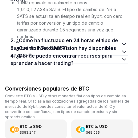
1 INR equivale actualmente a unos
1,010,127.385 SATS. El tipo de cambio de INR a
SATS se actualiza en tiempo real en Bybit, con cero
tarifas por conversión y un tipo de cambio
garantizado durante 15 segundos una vez que
confirmas.
2. ¿Cómo ha fluctuado en 24 horas el tipo de
cambio de INR a SATS?
3. ¿Cuántos Satoshis Vision hay disponibles
en total?
4. ¿Dónde puedo encontrar recursos para
aprender a hacer trading?
Conversiones populares de BTC
Convierte BTC a USD y otras monedas fiat con tipos de cambio en
tiempo real. Gracias a las cotizaciones agregadas de los makers de
mercado de Bybit, puedes consultar el valor actual de BTC y
convertirlo con confianza, con tipos de cambio precisos y sin
spreads ocultos.
BTC
to
SGD
BTC
to
USD
S$83,147
$65,055