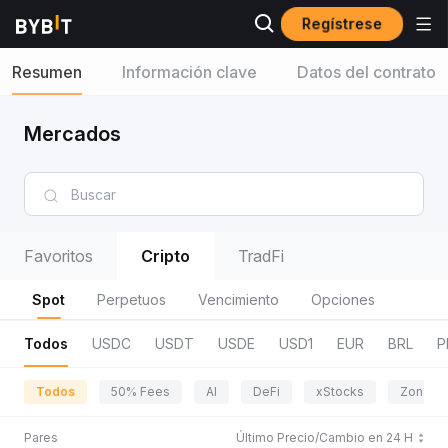
Regístrese
Resumen
Información clave
Datos del contrato
Mercados
Favoritos
Cripto
TradFi
Spot
Perpetuos
Vencimiento
Opciones
Todos
USDC
USDT
USDE
USD1
EUR
BRL
P
Todos
50% Fees
AI
DeFi
xStocks
Zona de
Pares
Último Precio/Cambio en 24 H