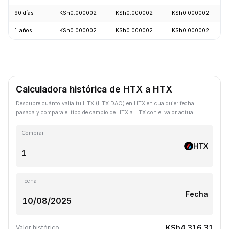
90 días
KSh0.000002
KSh0.000002
KSh0.000002
1 años
KSh0.000002
KSh0.000002
KSh0.000002
Calculadora histórica de HTX a HTX
Descubre cuánto valía tu HTX (HTX DAO) en HTX en cualquier fecha
pasada y compara el tipo de cambio de HTX a HTX con el valor actual.
Comprar
HTX
Fecha
Fecha
KSh4,316.31
Valor histórico