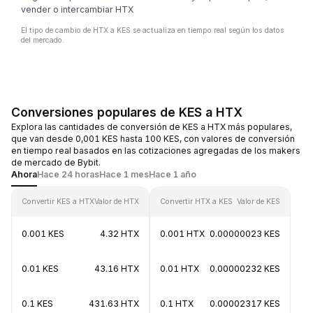
vender o intercambiar HTX
El tipo de cambio de HTX a KES se actualiza en tiempo real según los datos
del mercado.
Conversiones populares de KES a HTX
Explora las cantidades de conversión de KES a HTX más populares,
que van desde 0,001 KES hasta 100 KES, con valores de conversión
en tiempo real basados en las cotizaciones agregadas de los makers
de mercado de Bybit.
Ahora
Hace 24 horas
Hace 1 mes
Hace 1 año
Convertir KES a HTX
Valor de HTX
Convertir HTX a KES
Valor de KES
0.001 KES
4.32 HTX
0.001 HTX
0.00000023 KES
0.01 KES
43.16 HTX
0.01 HTX
0.00000232 KES
0.1 KES
431.63 HTX
0.1 HTX
0.00002317 KES