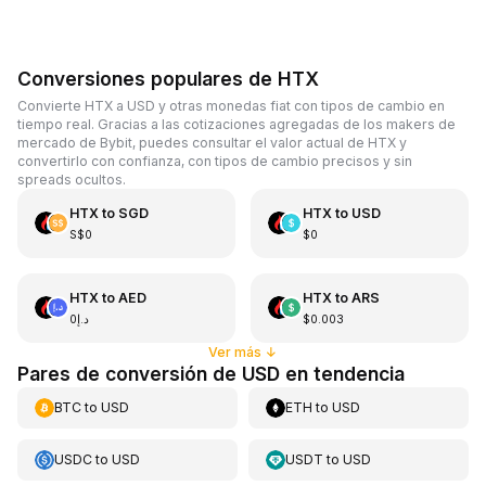
Conversiones populares de HTX
Convierte HTX a USD y otras monedas fiat con tipos de cambio en
tiempo real. Gracias a las cotizaciones agregadas de los makers de
mercado de Bybit, puedes consultar el valor actual de HTX y
convertirlo con confianza, con tipos de cambio precisos y sin
spreads ocultos.
HTX
to
SGD
HTX
to
USD
S$0
$0
HTX
to
AED
HTX
to
ARS
د.إ0
$0.003
Ver más
↓
Pares de conversión de USD en tendencia
BTC
to
USD
ETH
to
USD
USDC
to
USD
USDT
to
USD