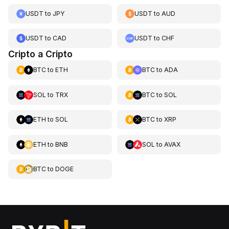
USDT
to
JPY
USDT
to
AUD
USDT
to
CAD
USDT
to
CHF
Cripto a Cripto
BTC
to
ETH
BTC
to
ADA
SOL
to
TRX
BTC
to
SOL
ETH
to
SOL
BTC
to
XRP
ETH
to
BNB
SOL
to
AVAX
BTC
to
DOGE