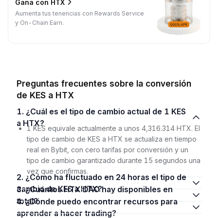
Gana con HTX
Aumenta tus tenencias con Rewards Service
y On-Chain Earn.
Preguntas frecuentes sobre la conversión
de KES a HTX
1. ¿Cuál es el tipo de cambio actual de 1 KES
a HTX?
1 KES equivale actualmente a unos 4,316.314 HTX. El
tipo de cambio de KES a HTX se actualiza en tiempo
real en Bybit, con cero tarifas por conversión y un
tipo de cambio garantizado durante 15 segundos una
vez que confirmas.
2. ¿Cómo ha fluctuado en 24 horas el tipo de
cambio de KES a HTX?
3. ¿Cuántos HTX DAO hay disponibles en
total?
4. ¿Dónde puedo encontrar recursos para
aprender a hacer trading?