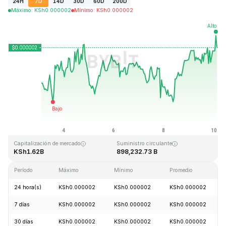
24H
7D
14D
30D
60D
200D
Máximo
:
KSh
0.000002
Mínimo
:
KSh
0.000002
Última actualización: 2026-08-10, 03:07 GMT+0
Máximo histórico
Mínimo histórico
KSh0.000004
KSh0.000001
Capitalización de mercado
Suministro circulante
KSh1.62B
898,232.73 B
Período
Máximo
Mínimo
Promedio
24 hora(s)
KSh0.000002
KSh0.000002
KSh0.000002
7 días
KSh0.000002
KSh0.000002
KSh0.000002
30 días
KSh0.000002
KSh0.000002
KSh0.000002