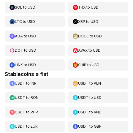
SOL
to
USD
TRX
to
USD
LTC
to
USD
XRP
to
USD
ADA
to
USD
DOGE
to
USD
DOT
to
USD
AVAX
to
USD
LINK
to
USD
SHIB
to
USD
Stablecoins a fiat
USDT
to
INR
USDT
to
PLN
USDT
to
RON
USDT
to
USD
USDT
to
PHP
USDT
to
VND
USDT
to
EUR
USDT
to
GBP