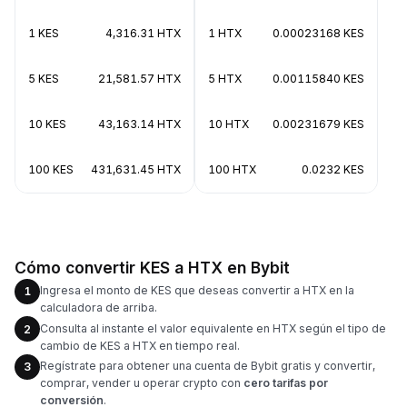
1 KES
4,316.31 HTX
1 HTX
0.00023168 KES
5 KES
21,581.57 HTX
5 HTX
0.00115840 KES
10 KES
43,163.14 HTX
10 HTX
0.00231679 KES
100 KES
431,631.45 HTX
100 HTX
0.0232 KES
Cómo convertir KES a HTX en Bybit
Ingresa el monto de KES que deseas convertir a HTX en la
1
calculadora de arriba.
Consulta al instante el valor equivalente en HTX según el tipo de
2
cambio de KES a HTX en tiempo real.
Regístrate para obtener una cuenta de Bybit gratis y convertir,
3
comprar, vender u operar crypto con
cero tarifas por
conversión
.