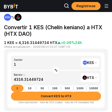
Regístrese
Inicio
KES to HTX
Convertir 1 KES (Chelín keniano) a HTX
(HTX DAO)
1 KES ≈ 4,316.31449724 HTX
▲
+0.06%
24h
Última actualización
：
2026/08/10 03:07
(
GMT+0
)
Gastar
KES
Recibir ~
HTX
1
10
50
100
500
1000
10000
Convert KES to HTX
Cero comisiones · más de 350 criptos · más de 40 monedas fiat