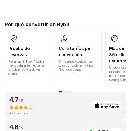
Por qué convertir en Bybit
Prueba de
Cero tarifas por
Más de
reservas
conversión
86 millone
usuarios
Reservas 1:1 verificadas
Sin cargos ocultos. La
mensualmente mediante
tasa cotizada es la tasa
Únete a uno de
pruebas de Merkle on-
final que pagas.
principales ex
chain.
mundo por vol
trading y liqui
4.7
/ 5
47K Reviews
4.6
/ 5