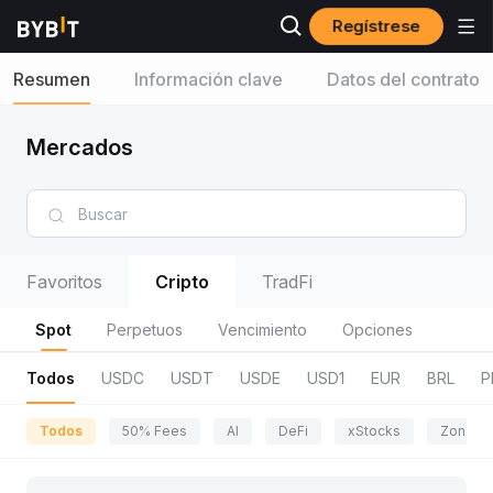
Regístrese
Resumen
Información clave
Datos del contrato
Mercados
Favoritos
Cripto
TradFi
Spot
Perpetuos
Vencimiento
Opciones
Todos
USDC
USDT
USDE
USD1
EUR
BRL
P
Todos
50% Fees
AI
DeFi
xStocks
Zona de