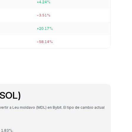
+4.24%
-3.51%
+20.17%
-58.14%
(SOL)
tir a Leu moldavo (MDL) en Bybit. El tipo de cambio actual
n 1.83%.