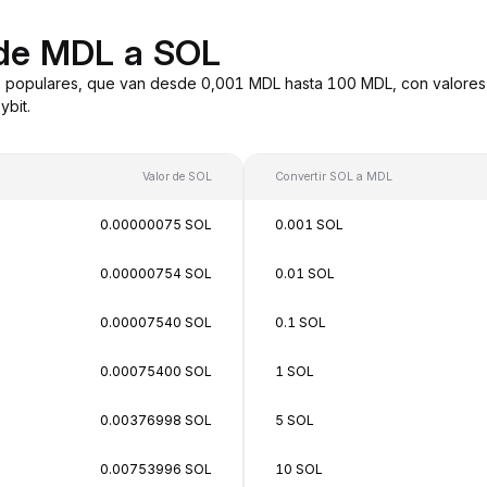
 de MDL a SOL
 populares, que van desde 0,001 MDL hasta 100 MDL, con valores 
bit.
Valor de SOL
Convertir SOL a MDL
0.00000075 SOL
0.001 SOL
0.00000754 SOL
0.01 SOL
0.00007540 SOL
0.1 SOL
0.00075400 SOL
1 SOL
0.00376998 SOL
5 SOL
0.00753996 SOL
10 SOL