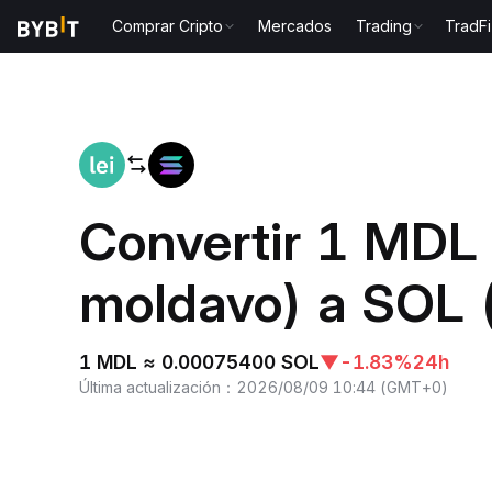
Comprar Cripto
Mercados
Trading
TradFi
Inicio
MDL to SOL
Convertir 1 MDL
moldavo) a SOL 
1 MDL ≈ 0.00075400 SOL
▼
-1.83%
24h
Última actualización
：
2026/08/09 10:44
(
GMT+0
)