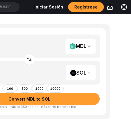
Regístrese
Iniciar Sesión
/USDT
MDL
SOL
100
500
1000
10000
Convert MDL to SOL
ones · más de 350 criptos · más de 40 monedas fiat