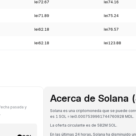
lei72.67
lei74.16
lei71.89
lei75.24
lei62.18
lei76.57
lei62.18
lei123.88
Acerca de Solana 
 fecha pasada y
Solana es una criptomoneda que se puede conver
.
es 1 SOL = lei0.0007539961744760928 MDL.
La oferta circulante es de 582M SOL.
En las últimas 24 horas, Solana ha disminuido u