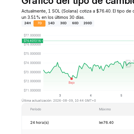
Gráfico del tipo de camb
Actualmente, 1 SOL (Solana) cotiza a $76.40. El tipo d
un 3.51% en los últimos 30 días.
24H
7D
14D
30D
60D
200D
Última actualización: 2026-08-09, 10:44 GMT+0
Período
Máximo
24 hora(s)
lei76.40