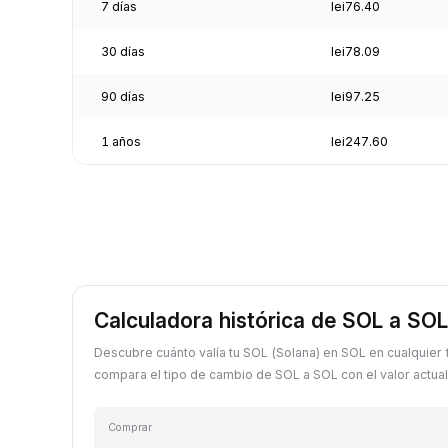
7 días
lei76.40
30 días
lei78.09
90 días
lei97.25
1 años
lei247.60
Calculadora histórica de SOL a SOL
Descubre cuánto valía tu SOL (Solana) en SOL en cualquier
compara el tipo de cambio de SOL a SOL con el valor actual
Comprar