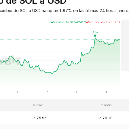
io de SOL a USD
e cambio de SOL a USD ha up un 1.97% en las últimas 24 horas, incr
Máximo
:
lei
76.542412
Mínimo
:
lei
72.268204
Mínimo
Promedio
lei75.96
lei76.18