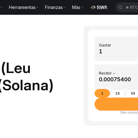
Herramientas
Finanzas
Más
🔥
BTC
Gastar
 (Leu
Recibir ~
(Solana)
1
10
50
Cero comisi