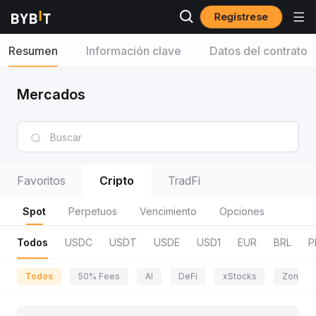
Regístrese
Resumen
Información clave
Datos del contrato
Mercados
Favoritos
Cripto
TradFi
Spot
Perpetuos
Vencimiento
Opciones
Todos
USDC
USDT
USDE
USD1
EUR
BRL
P
Todos
50% Fees
AI
DeFi
xStocks
Zona de