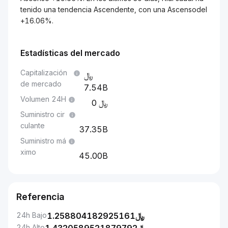
tenido una tendencia Ascendente, con una Ascensodel
+16.06%.
Estadísticas del mercado
Capitalización
de mercado
7.54B
Volumen 24H
0
Suministro cir
culante
37.35B
Suministro má
ximo
45.00B
Referencia
24h Bajo
1.258804182925161
﷼
24h Alto