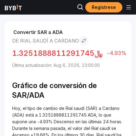
Regístrese
Mercados
Precio de Cardano ADA
Rial saudí to Cardano
Convertir SAR a ADA
DE RIAL SAUDÍ A CARDANO
1.3251888811291745
﷼
-4.93%
Última actualización: Aug 6, 2026, 23:00:00
Gráfico de conversión de
SAR/ADA
Hoy, el tipo de cambio de Rial saudí (SAR) a Cardano
(ADA) está a 1.3251888811291745 ADA, lo que
supone una -4.93% Descenso en las últimas 24 horas.
Durante la semana pasada, el valor del Rial saudí se
Ascenso +19.66%. En los últimos 30 días, Rial saudí ha