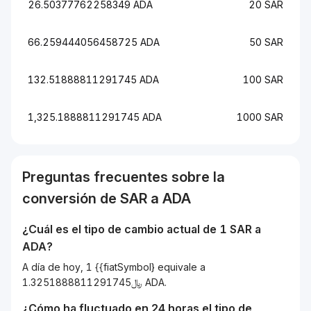
26.50377762258349 ADA
20 SAR
66.259444056458725 ADA
50 SAR
132.51888811291745 ADA
100 SAR
1,325.1888811291745 ADA
1000 SAR
Preguntas frecuentes sobre la
conversión de
SAR
a
ADA
¿Cuál es el tipo de cambio actual de 1
SAR
a
ADA
?
A día de hoy, 1 {{fiatSymbol} equivale a
﷼1.3251888811291745 ADA.
¿Cómo ha fluctuado en 24 horas el tipo de