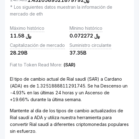
1.4320589521879792
﷼
* Los siguientes datos muestran la información de
mercado de eth
Máximo histórico
Mínimo histórico
11.58
﷼
0.072272
﷼
Capitalización de mercado
Suministro circulante
28.29B
37.35B
Fiat to Token Read More
:
(SAR)
El tipo de cambio actual de Rial saudí (SAR) a Cardano
(ADA) es de 1.3251888811291745. Se ha Descenso un
-4.93% en las últimas 24 horas y un Ascenso de
+19.66% durante la última semana.
Mantente al día de los tipos de cambio actualizados de
Rial saudí a ADA y utiliza nuestra herramienta para
convertir Rial saudí a diferentes criptomonedas populares
sin esfuerzo.