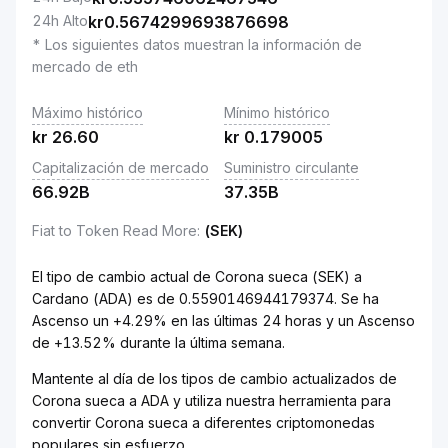
24h Alto
kr
0.5674299693876698
* Los siguientes datos muestran la información de
mercado de eth
Máximo histórico
Mínimo histórico
kr
26.60
kr
0.179005
Capitalización de mercado
Suministro circulante
66.92B
37.35B
Fiat to Token Read More
:
(SEK)
El tipo de cambio actual de Corona sueca (SEK) a
Cardano (ADA) es de 0.5590146944179374. Se ha
Ascenso un +4.29% en las últimas 24 horas y un Ascenso
de +13.52% durante la última semana.
Mantente al día de los tipos de cambio actualizados de
Corona sueca a ADA y utiliza nuestra herramienta para
convertir Corona sueca a diferentes criptomonedas
populares sin esfuerzo.