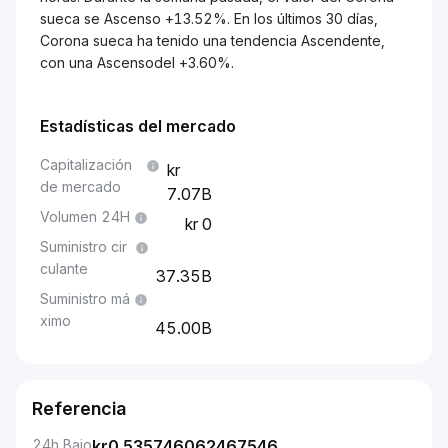
sueca se Ascenso +13.52%. En los últimos 30 días,
Corona sueca ha tenido una tendencia Ascendente,
con una Ascensodel +3.60%.
Estadísticas del mercado
Capitalización
de mercado
7.07B
Volumen 24H
0
Suministro cir
culante
37.35B
Suministro má
ximo
45.00B
Referencia
24h Bajo
kr
0.535746062467546