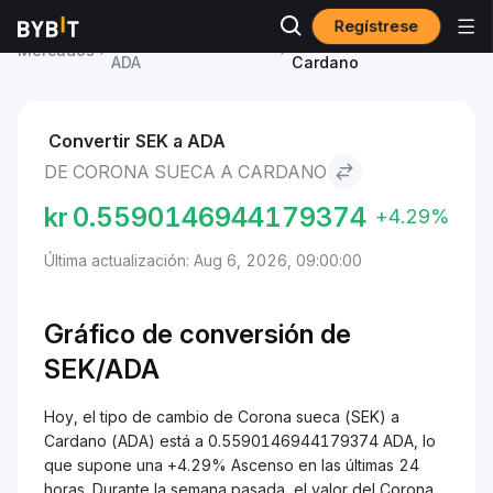
Regístrese
Precio de Cardano
Corona sueca to
Mercados
ADA
Cardano
Convertir SEK a ADA
DE CORONA SUECA A CARDANO
kr
0.5590146944179374
+4.29%
Última actualización: Aug 6, 2026, 09:00:00
Gráfico de conversión de
SEK/ADA
Hoy, el tipo de cambio de Corona sueca (SEK) a
Cardano (ADA) está a 0.5590146944179374 ADA, lo
que supone una +4.29% Ascenso en las últimas 24
horas. Durante la semana pasada, el valor del Corona