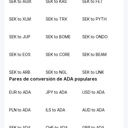
SEK to AGIX
SEK to KAS
SEK to FET
SEK to XLM
SEK to TRX
SEK to PYTH
SEK to JUP
SEK to BOME
SEK to ONDO
SEK to EOS
SEK to CORE
SEK to BEAM
SEK to ARB
SEK to NGL
SEK to LINK
Pares de conversión de ADA populares
EUR to ADA
JPY to ADA
USD to ADA
PLN to ADA
ILS to ADA
AUD to ADA
SEK to ADA
CHF to ADA
GBP to ADA