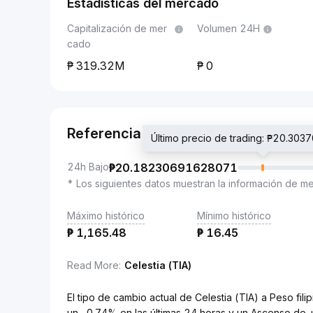
Estadísticas del mercado
Capitalización de mer
Volumen 24H
cado
319.32M
0
Referencia
Último precio de trading: ₱20.3
24h Bajo
₱
20.18230691628071
* Los siguientes datos muestran la información de m
Máximo histórico
Mínimo histórico
₱
1,165.48
₱
16.45
Read More
:
Celestia (TIA)
El tipo de cambio actual de Celestia (TIA) a Peso 
un -0.74% en las últimas 24 horas y un Ascenso de 