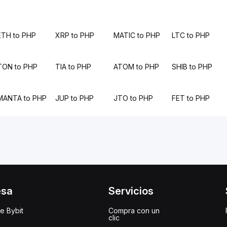
ETH to PHP
XRP to PHP
MATIC to PHP
LTC to PHP
TON to PHP
TIA to PHP
ATOM to PHP
SHIB to PHP
MANTA to PHP
JUP to PHP
JTO to PHP
FET to PHP
esa
Servicios
e Bybit
Compra con un
clic