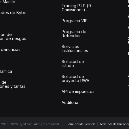
e Mantle
Trading P2P (0
Comisiones)
des de Bybit
Programa VIP
Programa de
ión de
Referidos
ión de riesgos
Servicios
 denuncias
Institucionales
Solicitud de
listado
slámica
Solicitud de
proyecto RWA
 de
ones y tarifas
API de impuestos
Auditoría
 2018-2026 Bybit.com. All rights reserved.
Términos de Servicio
|
Términos de Privacid