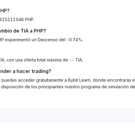
PHP
?
70425111548 PHP.
cambio de
TIA
a
PHP
?
 PHP experimentó un Descenso del -0.74%.
IA, con una oferta total máxima de -- TIA.
nder a hacer trading?
g, puedes acceder gratuitamente a Bybit Learn, donde encontrarás es
isposición de los principiantes nuestro programa de simulación de 