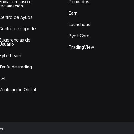
Enviar un caso o
Derivados
reclamación
Earn
Centro de Ayuda
Launchpad
Centro de soporte
Bybit Card
Sugerencias del
Usuario
TradingView
Bybit Learn
Tarifa de trading
API
Verificación Oficial
ad