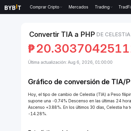
Comprar Cripto
Mercados
Trading
TradFi
Mercados
Precio de Celestia TIA
Celestia to Peso 
Convertir TIA a PHP
DE CELESTIA
₱
20.3037042511
Última actualización: Aug 6, 2026, 01:00:00
Gráfico de conversión de
TIA/
P
Hoy, el tipo de cambio de Celestia (TIA) a Peso fi
supone una -0.74% Descenso en las últimas 24 horas.
Ascenso +3.88%. En los últimos 30 días, Celestia h
-14.28%.