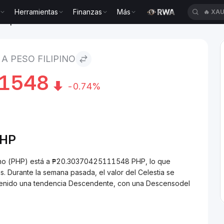
Herramientas
Finanzas
Más
🔥
XAU
filipino
 A PESO FILIPINO
1548
-0.74%
HP
lipino (PHP) está a ₱20.30370425111548 PHP, lo que
 Durante la semana pasada, el valor del Celestia se
a tenido una tendencia Descendente, con una Descensodel