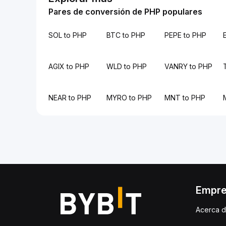
Pares de conversión de PHP populares
SOL to PHP
BTC to PHP
PEPE to PHP
AGIX to PHP
WLD to PHP
VANRY to PHP
NEAR to PHP
MYRO to PHP
MNT to PHP
Empr
Acerca d