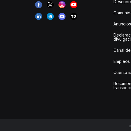
Descubr
Comunida
Anuncios
Declarac
divulgac
Canal de
Empleos
Cuenta i
Resumen
transacci
©