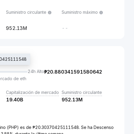
Suministro circulante
Suministro máximo
952.13M
--
0370425111548
24h Alto
₱
20.880341591580642
ercado de eth
Capitalización de mercado
Suministro circulante
19.40B
952.13M
filipino (PHP) es de ₱20.30370425111548. Se ha Descenso
+3.88% durante la última semana.