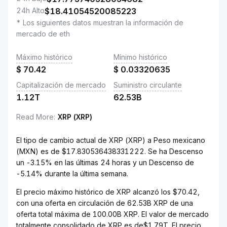
24h Alto
$
18.41054520085223
* Los siguientes datos muestran la información de
mercado de eth
Máximo histórico
Mínimo histórico
$
70.42
$
0.03320635
Capitalización de mercado
Suministro circulante
1.12T
62.53B
Read More
:
XRP (XRP)
El tipo de cambio actual de XRP (XRP) a Peso mexicano
(MXN) es de $17.830536438331222. Se ha Descenso
un -3.15% en las últimas 24 horas y un Descenso de
-5.14% durante la última semana.
El precio máximo histórico de XRP alcanzó los $70.42,
con una oferta en circulación de 62.53B XRP de una
oferta total máxima de 100.00B XRP. El valor de mercado
totalmente consolidado de XRP es de$1.79T. El precio