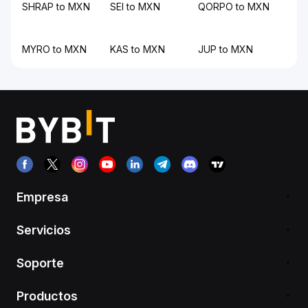
SHRAP to MXN
SEI to MXN
QORPO to MXN
MYRO to MXN
KAS to MXN
JUP to MXN
Empresa
Servicios
Soporte
Productos