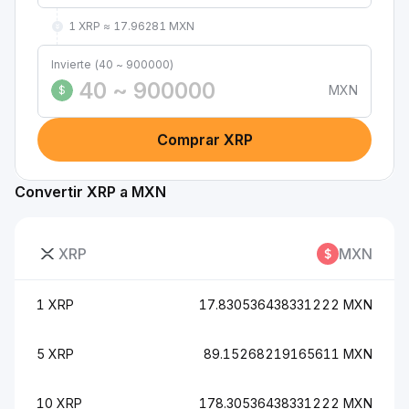
1 XRP ≈ 17.96281 MXN
Invierte (40 ~ 900000)
MXN
$
Comprar XRP
Convertir XRP a MXN
XRP
MXN
1 XRP
17.830536438331222 MXN
5 XRP
89.15268219165611 MXN
10 XRP
178.30536438331222 MXN