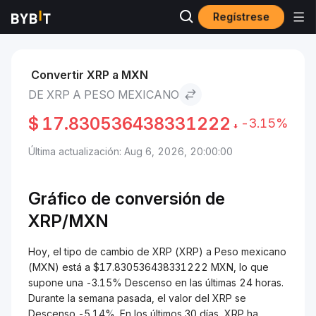
Regístrese
Mercados
Precio de XRP XRP
XRP to Peso mexicano
Convertir XRP a MXN
DE XRP A PESO MEXICANO
$
17.830536438331222
-3.15%
Última actualización: Aug 6, 2026, 20:00:00
Gráfico de conversión de
XRP/
MXN
Hoy, el tipo de cambio de XRP (XRP) a Peso mexicano
(MXN) está a $17.830536438331222 MXN, lo que
supone una -3.15% Descenso en las últimas 24 horas.
Durante la semana pasada, el valor del XRP se
Descenso -5.14%. En los últimos 30 días, XRP ha