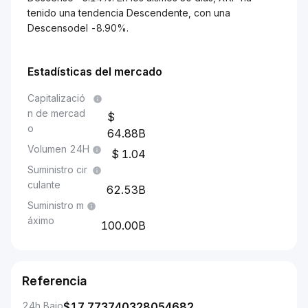
tenido una tendencia Descendente, con una
Descensodel -8.90%.
Estadísticas del mercado
Capitalizació
n de mercad
o
64.88B
Volumen 24H
1.04
Suministro cir
culante
62.53B
Suministro m
áximo
100.00B
Referencia
24h Bajo
$
17.773740328054682