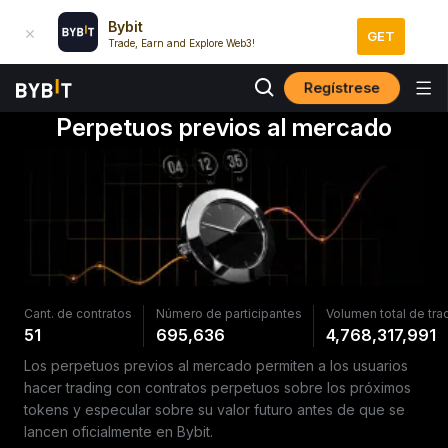
Bybit
GET
Trade, Earn and Explore Web3!
Regístrese
Perpetuos previos al mercado
Cant. de contratos
Número de participantes
Volumen total de tra
51
695,636
4,768,317,991
Los perpetuos previos al mercado permiten a los usuarios
hacer trading con contratos perpetuos sobre los próximos
tokens y especular sobre su valor futuro antes de que se
lancen oficialmente en Bybit.