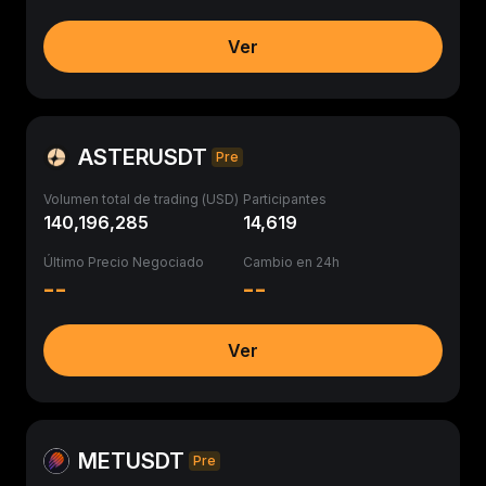
Ver
ASTERUSDT
Pre
Volumen total de trading (USD)
Participantes
140,196,285
14,619
Último Precio Negociado
Cambio en 24h
--
--
Ver
METUSDT
Pre