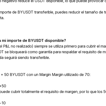
do negativo reduce el USDT disponible, lo que puede provoca
mporte de BYUSDT transferible, puedes reducir el tamaño de tu 
a. 
a mi importe de BYUSDT disponible?
l P&L no realizado) siempre se utiliza primero para cubrir el ma
T se bloqueará como garantía para respaldar el requisito de 
ía seguirá siendo transferible.
 + 50 BYUSDT con un Margin Margin utilizado de 70:
 +50
uede cubrir totalmente el requisito de margen, por lo que lo
−10