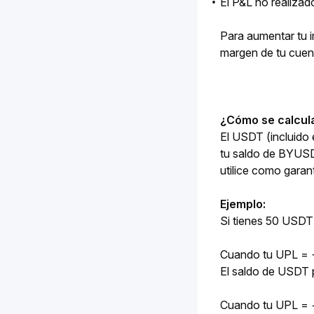
El P&L no realiza
Para aumentar tu i
margen de tu cuent
¿Cómo se calcul
El USDT (incluido e
tu saldo de BYUSD
utilice como garant
Ejemplo:
Si tienes 50 USDT
Cuando tu UPL =
El saldo de USDT p
Cuando tu UPL = 