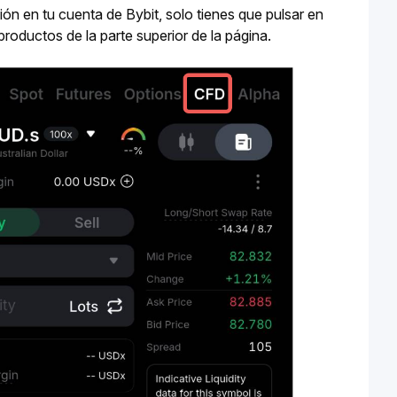
Sí. El trading de CFD está disponible en la aplicación Bybit. Después de iniciar sesión en tu cuenta de Bybit, solo tienes que pulsar en 
productos de la parte superior de la página.