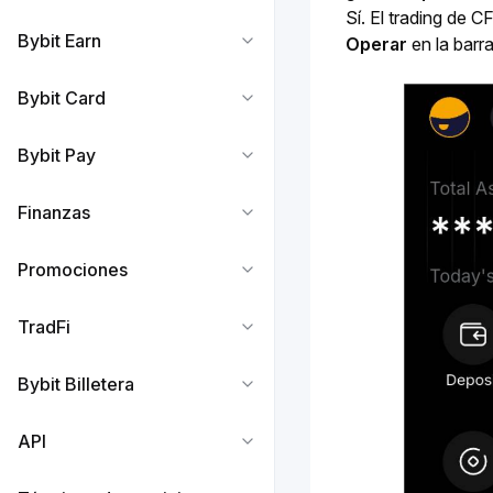
Bybit Earn
Operar
 en la barr
Bybit Card
Bybit Pay
Finanzas
Promociones
TradFi
Bybit Billetera
API