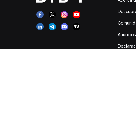
Descubr
Comunida
Anuncios
Declarac
divulgac
Canal de
Empleos
Cuenta i
Resumen
transacci