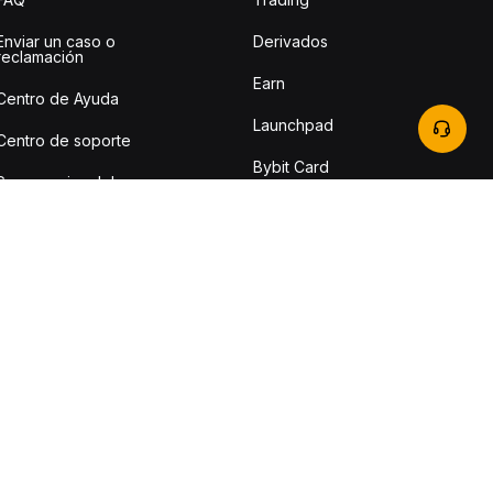
Enviar un caso o
Derivados
reclamación
Earn
Centro de Ayuda
Launchpad
Centro de soporte
Bybit Card
Sugerencias del
Usuario
TradingView
Bybit Learn
Tarifa de trading
API
Verificación Oficial