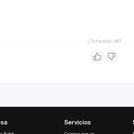
¿Te ha sido útil?
esa
Servicios
e Bybit
Compra con un