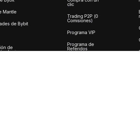
clic
e Mantle
Trading P2P (0
Comisiones)
des de Bybit
Programa VIP
Programa de
ión de
Referidos
ión de riesgos
Servicios
 denuncias
Institucionales
Solicitud de
listado
slámica
Solicitud de
proyecto RWA
 de
ones y tarifas
API de impuestos
Auditoría