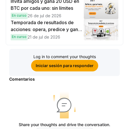
recompensas
Invita amigos y gana 20 USD en
BTC por cada uno: sin límites
En curso
26 de jul de 2026
Temporada de resultados de
acciones: opera, predice y gana
una Cybertruck.
En curso
21 de jul de 2026
Log in to comment your thoughts
Iniciar sesión para responder
Comentarios
Share your thoughts and drive the conversation.