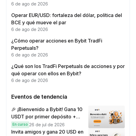
6 de ago de 2026
Operar EUR/USD: fortaleza del dólar, política del
BCE y qué mueve el par
6 de ago de 2026
¿Cómo operar acciones en Bybit TradFi
Perpetuals?
6 de ago de 2026
¿Qué son los TradFi Perpetuals de acciones y por
qué operar con ellos en Bybit?
6 de ago de 2026
Eventos de tendencia
🎉 ¡Bienvenido a Bybit! Gana 10
USDT por primer depósito +
hasta 9,999 USDT en
En curso
26 de jul de 2026
recompensas
Invita amigos y gana 20 USD en