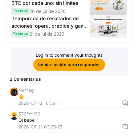
BTC por cada uno: sin límites
En curso
26 de jul de 2026
Temporada de resultados de
acciones: opera, predice y gana
una Cybertruck.
En curso
21 de jul de 2026
Log in to comment your thoughts
Iniciar sesión para responder
2
Comentarios
Ne**eg
2026-07-12 10:39:11
570***176
Oi bebe
2026-06-21 03:25:27