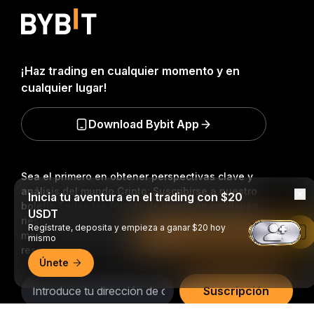
¡Haz trading en cualquier momento y en
cualquier lugar!
Download Bybit App
Sea el primero en obtener perspectivas clave y
análisis del mundo Cripto: Suscribirse a nuestro
Inicia tu aventura en el trading con $20
boletín.
Todas las formas de inversión conllevan
USDT
riesgos, incluido el riesgo de perder la totalidad del
Regístrate, deposita y empieza a ganar $20 hoy
Leer en la aplicación de Bybit
monto invertido. Es posible que dichas actividades no
mismo
resulten adecuadas para todos.
Únete
Suscripción