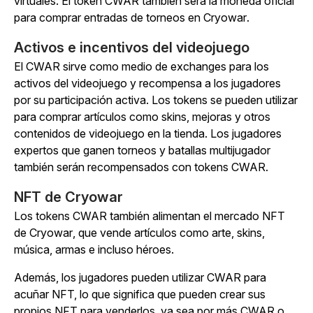
virtuales. El token CWAR también será la moneda oficial
para comprar entradas de torneos en
Cryowar
.
Activos e incentivos del videojuego
El CWAR sirve como medio de exchanges para los
activos del videojuego y recompensa a los jugadores
por su participación activa. Los tokens se pueden utilizar
para comprar artículos como skins, mejoras y otros
contenidos de videojuego en la tienda. Los jugadores
expertos que ganen torneos y batallas multijugador
también serán recompensados con tokens CWAR.
NFT
de Cryowar
Los tokens CWAR también alimentan el mercado NFT
de
Cryowar
, que vende artículos como arte, skins,
música, armas e incluso héroes.
Además, los jugadores pueden utilizar CWAR para
acuñar NFT, lo que significa que pueden crear sus
propios NFT para venderlos, ya sea por más CWAR o