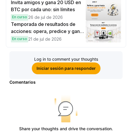
recompensas
Invita amigos y gana 20 USD en
BTC por cada uno: sin límites
En curso
26 de jul de 2026
Temporada de resultados de
acciones: opera, predice y gana
una Cybertruck.
En curso
21 de jul de 2026
Log in to comment your thoughts
Iniciar sesión para responder
Comentarios
Share your thoughts and drive the conversation.