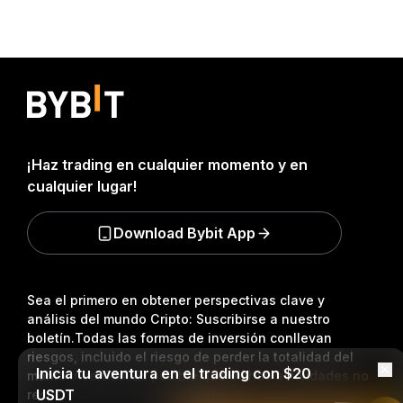
¡Haz trading en cualquier momento y en
cualquier lugar!
Download Bybit App
Sea el primero en obtener perspectivas clave y
análisis del mundo Cripto: Suscribirse a nuestro
boletín.
Todas las formas de inversión conllevan
riesgos, incluido el riesgo de perder la totalidad del
Inicia tu aventura en el trading con $20
monto invertido. Es posible que dichas actividades no
USDT
resulten adecuadas para todos.