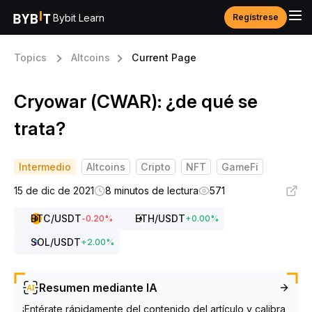
Bybit Learn
Regístrese
Topics
Altcoins
Current Page
Cryowar (CWAR): ¿de qué se
trata?
Intermedio
Altcoins
Cripto
NFT
GameFi
15 de dic de 2021
8 minutos de lectura
571
BTC
/USDT
ETH
/USDT
-0.20
%
+
0.00
%
SOL
/USDT
+
2.00
%
Resumen mediante IA
¡Entérate rápidamente del contenido del artículo y calibra