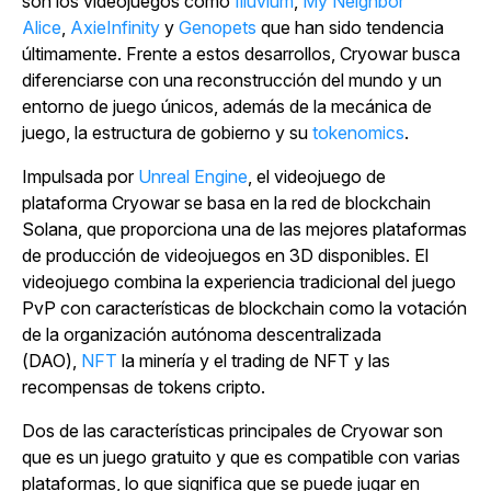
son los videojuegos como
Illuvium
,
My Neighbor
Alice
,
AxieInfinity
y
Genopets
que han sido tendencia
últimamente. Frente a estos desarrollos,
Cryowar
busca
diferenciarse con una reconstrucción del mundo y un
entorno de juego únicos, además de la mecánica de
juego, la estructura de gobierno y su
tokenomics
.
Impulsada por
Unreal Engine
, el videojuego de
plataforma
Cryowar
se basa en la red de blockchain
Solana, que proporciona una de las mejores plataformas
de producción de videojuegos en 3D disponibles. El
videojuego combina la experiencia tradicional del juego
PvP con características de blockchain como la votación
de la organización autónoma descentralizada
(DAO),
NFT
la minería y el trading de NFT y las
recompensas de tokens cripto.
Dos de las características principales de
Cryowar
son
que es un juego gratuito y que es compatible con varias
plataformas, lo que significa que se puede jugar en