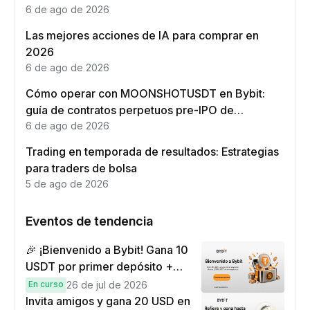
6 de ago de 2026
Las mejores acciones de IA para comprar en
2026
6 de ago de 2026
Cómo operar con MOONSHOTUSDT en Bybit:
guía de contratos perpetuos pre-IPO de
Moonshot AI
6 de ago de 2026
Trading en temporada de resultados: Estrategias
para traders de bolsa
5 de ago de 2026
Eventos de tendencia
🎉 ¡Bienvenido a Bybit! Gana 10
USDT por primer depósito +
hasta 9,999 USDT en
En curso
26 de jul de 2026
recompensas
Invita amigos y gana 20 USD en