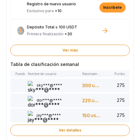
Registro de nuevo usuario
Inscríbete
Exclusivo para
+10
Depósito Total ≥ 100 USDT
Primera finalización
+30
Ver más
Tabla de clasificación semanal
Puesto
Nombre de usuario
Recompensas
Puntos
275
sky***@****
300
USDT
275
dor***@****
220
USDT
275
jay***@****
150
USDT
Ver detalles