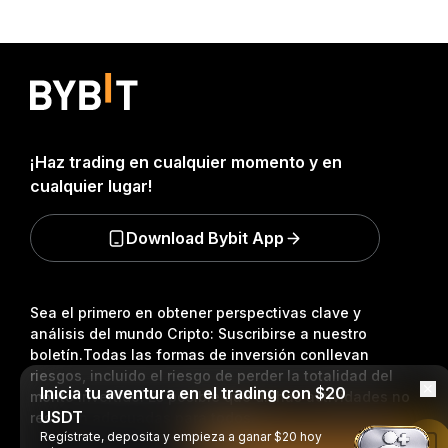
¡Haz trading en cualquier momento y en
cualquier lugar!
Download Bybit App
Sea el primero en obtener perspectivas clave y
análisis del mundo Cripto: Suscribirse a nuestro
boletín.
Todas las formas de inversión conllevan
riesgos, incluido el riesgo de perder la totalidad del
Inicia tu aventura en el trading con $20
monto invertido. Es posible que dichas actividades no
USDT
resulten adecuadas para todos.
Regístrate, deposita y empieza a ganar $20 hoy
Leer en la aplicación de Bybit