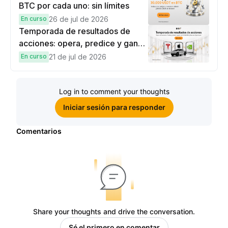
BTC por cada uno: sin límites
En curso
26 de jul de 2026
Temporada de resultados de
acciones: opera, predice y gana
una Cybertruck.
En curso
21 de jul de 2026
Log in to comment your thoughts
Iniciar sesión para responder
Comentarios
Share your thoughts and drive the conversation.
Sé el primero en comentar