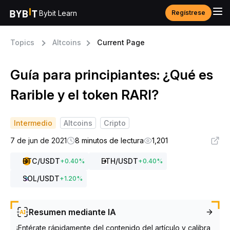
Bybit Learn
Regístrese
Topics
Altcoins
Current Page
Guía para principiantes: ¿Qué es
Rarible y el token RARI?
Intermedio
Altcoins
Cripto
7 de jun de 2021
8 minutos de lectura
1,201
BTC
/USDT
ETH
/USDT
+
0.40
%
+
0.40
%
SOL
/USDT
+
1.20
%
Resumen mediante IA
¡Entérate rápidamente del contenido del artículo y calibra