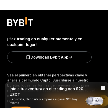
¡Haz trading en cualquier momento y en
cualquier lugar!
Download Bybit App
Sea el primero en obtener perspectivas clave y
análisis del mundo Cripto: Suscribirse a nuestro
boletín.
Todas las formas de inversión conllevan
Inicia tu aventura en el trading con $20
riesgos, incluido el riesgo de perder la totalidad del
USDT
monto invertido. Es posible que dichas actividades no
Regístrate, deposita y empieza a ganar $20 hoy
resulten adecuadas para todos.
Leer en la aplicación de Bybit
mismo