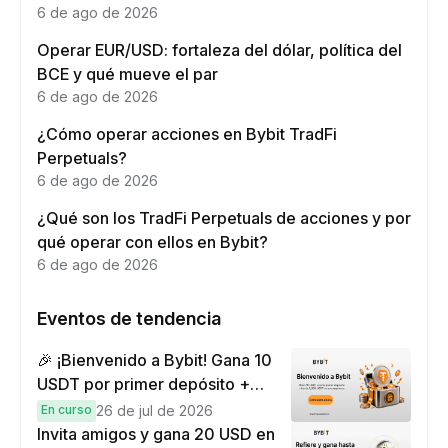
6 de ago de 2026
Operar EUR/USD: fortaleza del dólar, política del
BCE y qué mueve el par
6 de ago de 2026
¿Cómo operar acciones en Bybit TradFi
Perpetuals?
6 de ago de 2026
¿Qué son los TradFi Perpetuals de acciones y por
qué operar con ellos en Bybit?
6 de ago de 2026
Eventos de tendencia
🎉 ¡Bienvenido a Bybit! Gana 10
USDT por primer depósito +
hasta 9,999 USDT en
En curso
26 de jul de 2026
recompensas
Invita amigos y gana 20 USD en