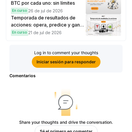
BTC por cada uno: sin límites
En curso
26 de jul de 2026
Temporada de resultados de
acciones: opera, predice y gana
una Cybertruck.
En curso
21 de jul de 2026
Log in to comment your thoughts
Iniciar sesión para responder
Comentarios
Share your thoughts and drive the conversation.
Sé el primero en comentar