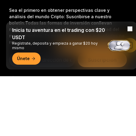
Sea el primero en obtener perspectivas clave y
análisis del mundo Cripto: Suscribirse a nuestro
boletín.
Todas las formas de inversión conllevan
riesgos, incluido el riesgo de perder la totalidad del
Inicia tu aventura en el trading con $20
monto invertido. Es posible que dichas actividades no
USDT
resulten adecuadas para todos.
Regístrate, deposita y empieza a ganar $20 hoy
Leer en la aplicación de Bybit
mismo
Únete
Suscripción
Síganos
Resumen detallado
© 2018-2026 Bybit.com. Todos los derechos reservados.