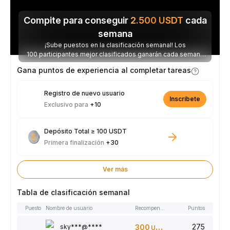
Compite para conseguir
2.500
USDT
cada
semana
¡Sube puestos en la clasificación semanal! Los
100 participantes mejor clasificados ganarán cada semana
parte de los 2.500 USDT disponibles.
Gana puntos de experiencia al completar tareas
Registro de nuevo usuario
Inscríbete
Exclusivo para
+10
Depósito Total ≥ 100 USDT
Primera finalización
+30
Ver más
Tabla de clasificación semanal
Puesto
Nombre de usuario
Recompensas
Puntos
275
sky***@****
300
USDT