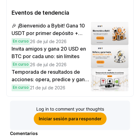
Eventos de tendencia
🎉 ¡Bienvenido a Bybit! Gana 10
USDT por primer depósito +
hasta 9,999 USDT en
En curso
26 de jul de 2026
recompensas
Invita amigos y gana 20 USD en
BTC por cada uno: sin límites
En curso
26 de jul de 2026
Temporada de resultados de
acciones: opera, predice y gana
una Cybertruck.
En curso
21 de jul de 2026
Log in to comment your thoughts
Iniciar sesión para responder
Comentarios