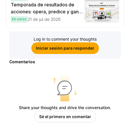
Temporada de resultados de
acciones: opera, predice y gana
una Cybertruck.
En curso
21 de jul de 2026
Log in to comment your thoughts
Iniciar sesión para responder
Comentarios
Share your thoughts and drive the conversation.
Sé el primero en comentar