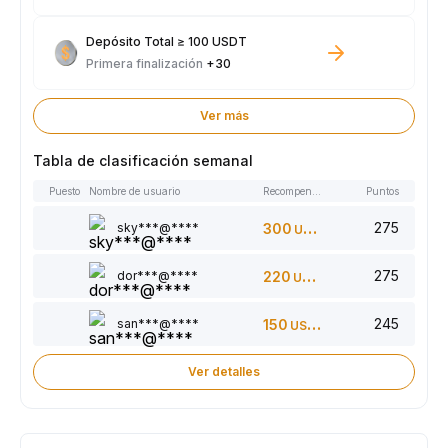
Depósito Total ≥ 100 USDT
Primera finalización
+30
Ver más
Tabla de clasificación semanal
Puesto
Nombre de usuario
Recompensas
Puntos
275
sky***@****
300
USDT
275
dor***@****
220
USDT
245
san***@****
150
USDT
Ver detalles