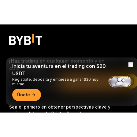
¡Haz trading en cualquier momento y en
Inicia tu aventura en el trading con $20
cualquier lugar!
USDT
Regístrate, deposita y empieza a ganar $20 hoy
Leer en la aplicación de Bybit
Download Bybit App
mismo
Únete
Sea el primero en obtener perspectivas clave y
análisis del mundo Cripto: Suscribirse a nuestro
boletín.
Todas las formas de inversión conllevan
Resumen detallado
riesgos, incluido el riesgo de perder la totalidad del
monto invertido. Es posible que dichas actividades no