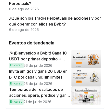
Perpetuals?
6 de ago de 2026
¿Qué son los TradFi Perpetuals de acciones y por
qué operar con ellos en Bybit?
6 de ago de 2026
Eventos de tendencia
🎉 ¡Bienvenido a Bybit! Gana 10
USDT por primer depósito +
hasta 9,999 USDT en
En curso
26 de jul de 2026
recompensas
Invita amigos y gana 20 USD en
BTC por cada uno: sin límites
En curso
26 de jul de 2026
Temporada de resultados de
acciones: opera, predice y gana
una Cybertruck.
En curso
21 de jul de 2026