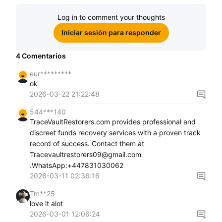
Log in to comment your thoughts
Iniciar sesión para responder
4
Comentarios
eur*********
ok
2026-03-22 21:22:48
544***140
TraceVaultRestorers.com provides professional and
discreet funds recovery services with a proven track
record of success. Contact them at
Tracevaultrestorers09@gmail.com
.WhatsApp:+447831030062
2026-03-11 02:36:16
Tm**25
love it alot
2026-03-01 12:06:24