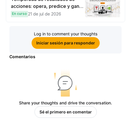
acciones: opera, predice y gana
una Cybertruck.
En curso
21 de jul de 2026
Log in to comment your thoughts
Iniciar sesión para responder
Comentarios
Share your thoughts and drive the conversation.
Sé el primero en comentar