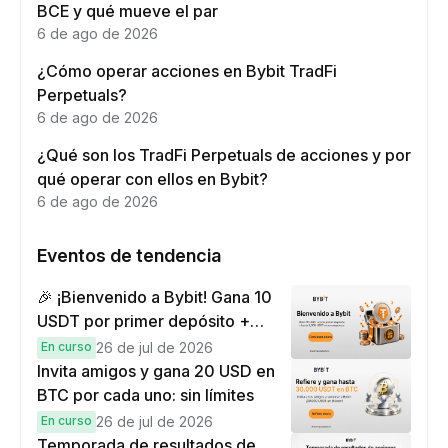
BCE y qué mueve el par
6 de ago de 2026
¿Cómo operar acciones en Bybit TradFi
Perpetuals?
6 de ago de 2026
¿Qué son los TradFi Perpetuals de acciones y por
qué operar con ellos en Bybit?
6 de ago de 2026
Eventos de tendencia
🎉 ¡Bienvenido a Bybit! Gana 10
USDT por primer depósito +
hasta 9,999 USDT en
En curso
26 de jul de 2026
recompensas
Invita amigos y gana 20 USD en
BTC por cada uno: sin límites
En curso
26 de jul de 2026
Temporada de resultados de