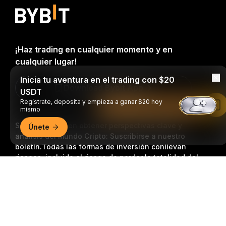
¡Haz trading en cualquier momento y en
cualquier lugar!
Inicia tu aventura en el trading con $20
Download Bybit App
USDT
Regístrate, deposita y empieza a ganar $20 hoy
Leer en la aplicación de Bybit
mismo
Sea el primero en obtener perspectivas clave y
Únete
análisis del mundo Cripto: Suscribirse a nuestro
boletín.
Todas las formas de inversión conllevan
riesgos, incluido el riesgo de perder la totalidad del
monto invertido. Es posible que dichas actividades no
Resumen detallado
resulten adecuadas para todos.
Suscripción