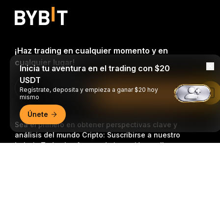
¡Haz trading en cualquier momento y en
cualquier lugar!
Inicia tu aventura en el trading con $20
USDT
Download Bybit App
Regístrate, deposita y empieza a ganar $20 hoy
Leer en la aplicación de Bybit
mismo
Únete
Sea el primero en obtener perspectivas clave y
análisis del mundo Cripto: Suscribirse a nuestro
boletín.
Todas las formas de inversión conllevan
riesgos, incluido el riesgo de perder la totalidad del
Resumen detallado
monto invertido. Es posible que dichas actividades no
resulten adecuadas para todos.
Suscripción