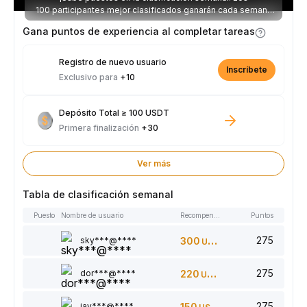
100 participantes mejor clasificados ganarán cada semana
parte de los 2.500 USDT disponibles.
Gana puntos de experiencia al completar tareas
Registro de nuevo usuario
Inscríbete
Exclusivo para
+10
Depósito Total ≥ 100 USDT
Primera finalización
+30
Ver más
Tabla de clasificación semanal
Puesto
Nombre de usuario
Recompensas
Puntos
275
sky***@****
300
USDT
275
dor***@****
220
USDT
275
jay***@****
150