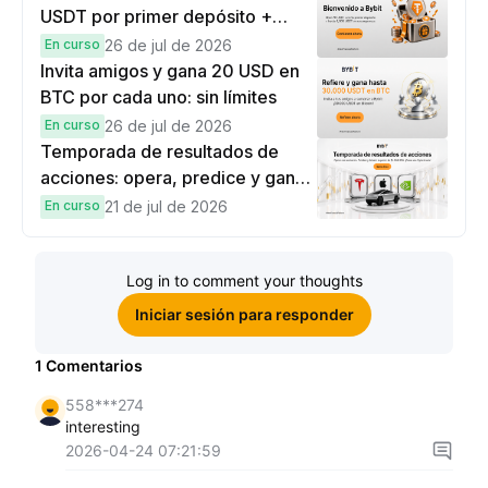
USDT por primer depósito +
hasta 9,999 USDT en
En curso
26 de jul de 2026
recompensas
Invita amigos y gana 20 USD en
BTC por cada uno: sin límites
En curso
26 de jul de 2026
Temporada de resultados de
acciones: opera, predice y gana
una Cybertruck.
En curso
21 de jul de 2026
Log in to comment your thoughts
Iniciar sesión para responder
1
Comentarios
558***274
interesting
2026-04-24 07:21:59