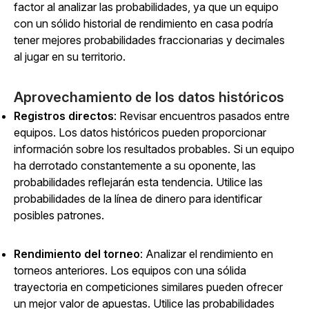
factor al analizar las probabilidades, ya que un equipo
con un sólido historial de rendimiento en casa podría
tener mejores probabilidades fraccionarias y decimales
al jugar en su territorio.
Aprovechamiento de los datos históricos
Registros directos
: Revisar encuentros pasados entre
equipos. Los datos históricos pueden proporcionar
información sobre los resultados probables. Si un equipo
ha derrotado constantemente a su oponente, las
probabilidades reflejarán esta tendencia. Utilice las
probabilidades de la línea de dinero para identificar
posibles patrones.
Rendimiento del torneo
: Analizar el rendimiento en
torneos anteriores. Los equipos con una sólida
trayectoria en competiciones similares pueden ofrecer
un mejor valor de apuestas. Utilice las probabilidades