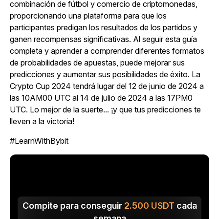
combinación de fútbol y comercio de criptomonedas,
proporcionando una plataforma para que los
participantes predigan los resultados de los partidos y
ganen recompensas significativas. Al seguir esta guía
completa y aprender a comprender diferentes formatos
de probabilidades de apuestas, puede mejorar sus
predicciones y aumentar sus posibilidades de éxito. La
Crypto Cup 2024 tendrá lugar del 12 de junio de 2024 a
las 10AM00 UTC al 14 de julio de 2024 a las 17PM0
UTC. Lo mejor de la suerte... ¡y que tus predicciones te
lleven a la victoria!
#LearnWithBybit
Compite para conseguir
2.500
USDT
cada
semana