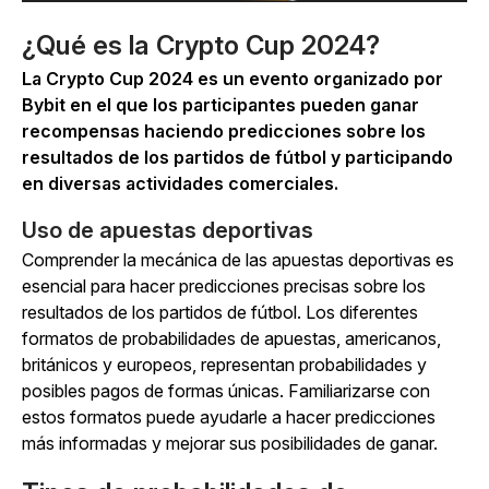
¿Qué es la Crypto Cup 2024?
La Crypto Cup 2024 es un evento organizado por
Bybit en el que los participantes pueden ganar
recompensas haciendo predicciones sobre los
resultados de los partidos de fútbol y participando
en diversas actividades comerciales.
Uso de apuestas deportivas
Comprender la mecánica de las apuestas deportivas es
esencial para hacer predicciones precisas sobre los
resultados de los partidos de fútbol. Los diferentes
formatos de probabilidades de apuestas, americanos,
británicos y europeos, representan probabilidades y
posibles pagos de formas únicas. Familiarizarse con
estos formatos puede ayudarle a hacer predicciones
más informadas y mejorar sus posibilidades de ganar.