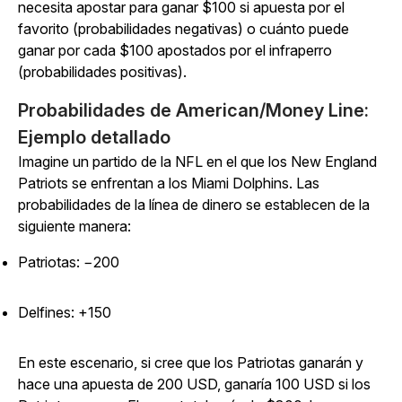
necesita apostar para ganar $100 si apuesta por el
favorito (probabilidades negativas) o cuánto puede
ganar por cada $100 apostados por el infraperro
(probabilidades positivas).
Probabilidades de American/Money Line:
Ejemplo detallado
Imagine un partido de la NFL en el que los New England
Patriots se enfrentan a los Miami Dolphins. Las
probabilidades de la línea de dinero se establecen de la
siguiente manera:
Patriotas: −200
Delfines: +150
En este escenario, si cree que los Patriotas ganarán y
hace una apuesta de 200 USD, ganaría 100 USD si los