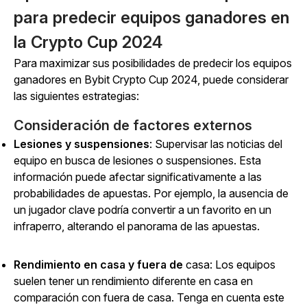
para predecir equipos ganadores en
la Crypto Cup 2024
Para maximizar sus posibilidades de predecir los equipos
ganadores en Bybit Crypto Cup 2024, puede considerar
las siguientes estrategias:
Consideración de factores externos
Lesiones y suspensiones
: Supervisar las noticias del
equipo en busca de lesiones o suspensiones. Esta
información puede afectar significativamente a las
probabilidades de apuestas. Por ejemplo, la ausencia de
un jugador clave podría convertir a un favorito en un
infraperro, alterando el panorama de las apuestas.
Rendimiento en casa y fuera de
casa
: Los equipos
suelen tener un rendimiento diferente en casa en
comparación con fuera de casa. Tenga en cuenta este