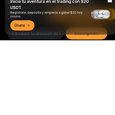
Inicia tu aventura en el trading con $20
boletín.
Todas las formas de inversión conllevan
USDT
riesgos, incluido el riesgo de perder la totalidad del
Regístrate, deposita y empieza a ganar $20 hoy
monto invertido. Es posible que dichas actividades no
Leer en la aplicación de Bybit
mismo
resulten adecuadas para todos.
Únete
Suscripción
Resumen detallado
Síganos
© 2018-2026 Bybit.com. Todos los derechos reservados.