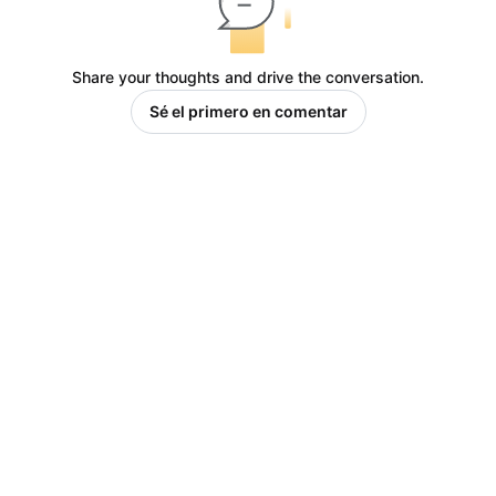
Share your thoughts and drive the conversation.
Sé el primero en comentar