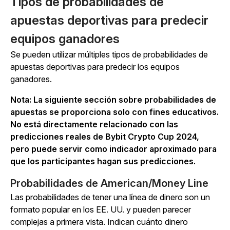
Tipos de probabilidades de
apuestas deportivas para predecir
equipos ganadores
Se pueden utilizar múltiples tipos de probabilidades de
apuestas deportivas para predecir los equipos
ganadores.
Nota: La siguiente sección sobre probabilidades de
apuestas se proporciona solo con fines educativos.
No está directamente relacionado con las
predicciones reales de Bybit Crypto Cup 2024,
pero puede servir como indicador aproximado para
que los participantes hagan sus predicciones.
Probabilidades de American/Money Line
Las probabilidades de tener una línea de dinero son un
formato popular en los EE. UU. y pueden parecer
complejas a primera vista. Indican cuánto dinero