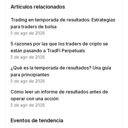
Artículos relacionados
Trading en temporada de resultados: Estrategias
para traders de bolsa
5 de ago de 2026
5 razones por las que los traders de cripto se
están pasando a TradFi Perpetuals
5 de ago de 2026
¿Qué es la temporada de resultados? Una guía
para principiantes
5 de ago de 2026
Cómo leer un informe de resultados antes de
operar con una acción
5 de ago de 2026
Eventos de tendencia