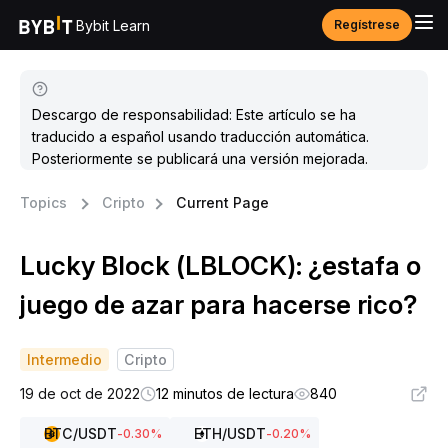
Bybit Learn
Regístrese
Descargo de responsabilidad: Este artículo se ha
traducido a español usando traducción automática.
Posteriormente se publicará una versión mejorada.
Topics
Cripto
Current Page
Lucky Block (LBLOCK): ¿estafa o
juego de azar para hacerse rico?
Intermedio
Cripto
19 de oct de 2022
12 minutos de lectura
840
BTC
/USDT
ETH
/USDT
-0.30
%
-0.20
%