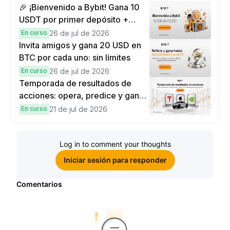
🎉 ¡Bienvenido a Bybit! Gana 10
USDT por primer depósito +
hasta 9,999 USDT en
En curso
26 de jul de 2026
recompensas
Invita amigos y gana 20 USD en
BTC por cada uno: sin límites
En curso
26 de jul de 2026
Temporada de resultados de
acciones: opera, predice y gana
una Cybertruck.
En curso
21 de jul de 2026
Log in to comment your thoughts
Iniciar sesión para responder
Comentarios