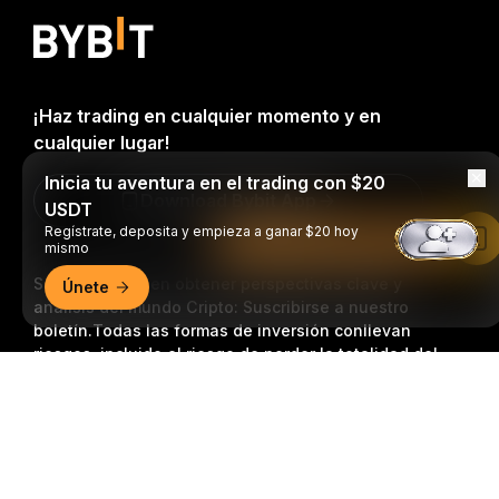
¡Haz trading en cualquier momento y en
cualquier lugar!
Inicia tu aventura en el trading con $20
Download Bybit App
USDT
Regístrate, deposita y empieza a ganar $20 hoy
Leer en la aplicación de Bybit
mismo
Sea el primero en obtener perspectivas clave y
Únete
análisis del mundo Cripto: Suscribirse a nuestro
boletín.
Todas las formas de inversión conllevan
riesgos, incluido el riesgo de perder la totalidad del
monto invertido. Es posible que dichas actividades no
Resumen detallado
resulten adecuadas para todos.
Suscripción