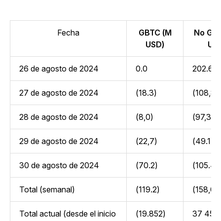
Fecha
GBTC (M
No GB
USD)
US
26 de agosto de 2024
0.0
202.6
27 de agosto de 2024
(18.3)
(108,8)
28 de agosto de 2024
(8,0)
(97,3)
29 de agosto de 2024
(22,7)
(49.1)
30 de agosto de 2024
(70.2)
(105.4)
Total (semanal)
(119.2)
(158,0)
Total actual (desde el inicio
(19.852)
37 455