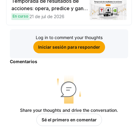
Temporada de resultados de
acciones: opera, predice y gana
una Cybertruck.
En curso
21 de jul de 2026
Log in to comment your thoughts
Iniciar sesión para responder
Comentarios
Share your thoughts and drive the conversation.
Sé el primero en comentar