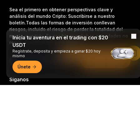
Sea el primero en obtener perspectivas clave y
análisis del mundo Cripto: Suscribirse a nuestro
boletín.
Todas las formas de inversión conllevan
riesgos, incluido el riesgo de perder la totalidad del
monto invertido. Es posible que dichas actividades no
Inicia tu aventura en el trading con $20
resulten adecuadas para todos.
USDT
Regístrate, deposita y empieza a ganar $20 hoy
Leer en la aplicación de Bybit
mismo
Suscripción
Únete
Síganos
Resumen detallado
© 2018-2026 Bybit.com. Todos los derechos reservados.