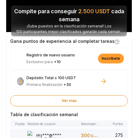
Compite para conseguir
2.500
USDT
cada
semana
¡Sube puestos en la clasificación semanal! Los
100 participantes mejor clasificados ganarán cada semana
parte de los 2.500 USDT disponibles.
Gana puntos de experiencia al completar tareas
Registro de nuevo usuario
Inscríbete
Exclusivo para
+10
Depósito Total ≥ 100 USDT
Primera finalización
+30
Ver más
Tabla de clasificación semanal
Puesto
Nombre de usuario
Recompensas
Puntos
275
sky***@****
300
USDT