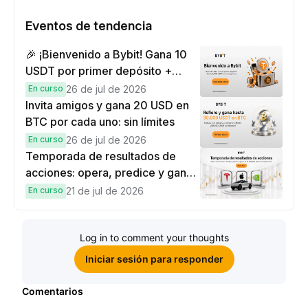
Eventos de tendencia
🎉 ¡Bienvenido a Bybit! Gana 10
USDT por primer depósito +
hasta 9,999 USDT en
En curso
26 de jul de 2026
recompensas
Invita amigos y gana 20 USD en
BTC por cada uno: sin límites
En curso
26 de jul de 2026
Temporada de resultados de
acciones: opera, predice y gana
una Cybertruck.
En curso
21 de jul de 2026
Log in to comment your thoughts
Iniciar sesión para responder
Comentarios