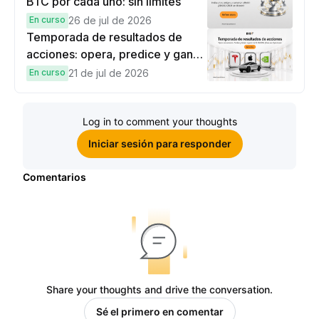
BTC por cada uno: sin límites
En curso
26 de jul de 2026
Temporada de resultados de
acciones: opera, predice y gana
una Cybertruck.
En curso
21 de jul de 2026
Log in to comment your thoughts
Iniciar sesión para responder
Comentarios
Share your thoughts and drive the conversation.
Sé el primero en comentar