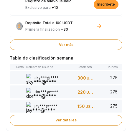
Registro de nuevo usuario
Inscríbete
Exclusivo para
+10
Depósito Total ≥ 100 USDT
Primera finalización
+30
Ver más
Tabla de clasificación semanal
Puesto
Nombre de usuario
Recompensas
Puntos
275
sky***@****
300
USDT
275
dor***@****
220
USDT
275
jay***@****
150
USDT
Ver detalles