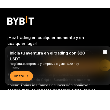
¡Haz trading en cualquier momento y en
cualquier lugar!
Inicia tu aventura en el trading con $20
Download Bybit App
USDT
Regístrate, deposita y empieza a ganar $20 hoy
Leer en la aplicación de Bybit
mismo
Sea el primero en obtener perspectivas clave y
Únete
análisis del mundo Cripto: Suscribirse a nuestro
boletín.
Todas las formas de inversión conllevan
riesgos, incluido el riesgo de perder la totalidad del
monto invertido. Es posible que dichas actividades no
Resumen detallado
resulten adecuadas para todos.