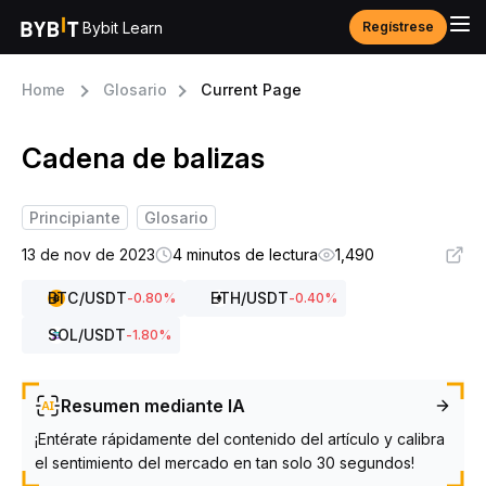
Bybit Learn
Regístrese
Home
Glosario
Current Page
Cadena de balizas
Principiante
Glosario
13 de nov de 2023
4 minutos de lectura
1,490
BTC
/USDT
ETH
/USDT
-0.80
%
-0.40
%
SOL
/USDT
-1.80
%
Resumen mediante IA
¡Entérate rápidamente del contenido del artículo y calibra
el sentimiento del mercado en tan solo 30 segundos!