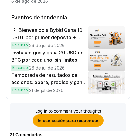
6 de ago de 2026
Eventos de tendencia
🎉 ¡Bienvenido a Bybit! Gana 10
USDT por primer depósito +
hasta 9,999 USDT en
En curso
26 de jul de 2026
recompensas
Invita amigos y gana 20 USD en
BTC por cada uno: sin límites
En curso
26 de jul de 2026
Temporada de resultados de
acciones: opera, predice y gana
una Cybertruck.
En curso
21 de jul de 2026
Log in to comment your thoughts
Iniciar sesión para responder
21
Comentarios