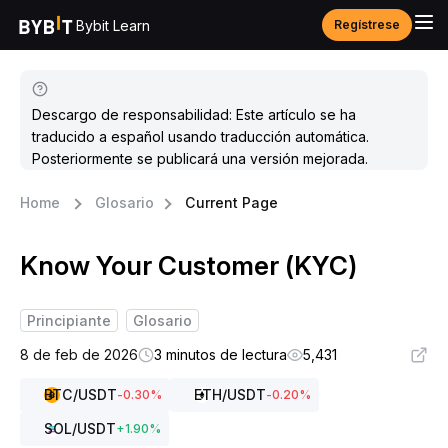
Bybit Learn
Regístrese
Descargo de responsabilidad: Este artículo se ha
traducido a español usando traducción automática.
Posteriormente se publicará una versión mejorada.
Home
Glosario
Current Page
Know Your Customer (KYC)
Principiante
Glosario
8 de feb de 2026
3 minutos de lectura
5,431
BTC
/USDT
ETH
/USDT
-0.30
%
-0.20
%
SOL
/USDT
+
1.90
%