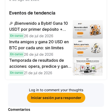
Eventos de tendencia
🎉 ¡Bienvenido a Bybit! Gana 10
USDT por primer depósito +
hasta 9,999 USDT en
En curso
26 de jul de 2026
recompensas
Invita amigos y gana 20 USD en
BTC por cada uno: sin límites
En curso
26 de jul de 2026
Temporada de resultados de
acciones: opera, predice y gana
una Cybertruck.
En curso
21 de jul de 2026
Log in to comment your thoughts
Iniciar sesión para responder
Comentarios