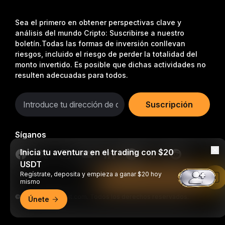
Sea el primero en obtener perspectivas clave y
análisis del mundo Cripto: Suscribirse a nuestro
boletín.
Todas las formas de inversión conllevan
riesgos, incluido el riesgo de perder la totalidad del
monto invertido. Es posible que dichas actividades no
resulten adecuadas para todos.
Suscripción
Síganos
Inicia tu aventura en el trading con $20
USDT
Regístrate, deposita y empieza a ganar $20 hoy
Leer en la aplicación de Bybit
mismo
© 2018-2026 Bybit.com. Todos los derechos reservados.
Únete