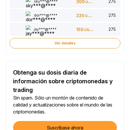
275
sky***@****
300
USDT
275
dor***@****
220
USDT
275
jay***@****
150
USDT
Ver detalles
Obtenga su dosis diaria de
información sobre criptomonedas y
trading
Sin spam. Sólo un montón de contenido de
calidad y actualizaciones sobre el mundo de las
criptomonedas.
Suscríbase ahora