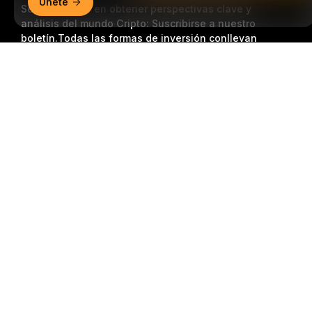
Únete
Sea el primero en obtener perspectivas clave y
análisis del mundo Cripto: Suscribirse a nuestro
boletín.
Todas las formas de inversión conllevan
riesgos, incluido el riesgo de perder la totalidad del
Resumen detallado
monto invertido. Es posible que dichas actividades no
resulten adecuadas para todos.
Suscripción
Síganos
© 2018-2026 Bybit.com. Todos los derechos reservados.