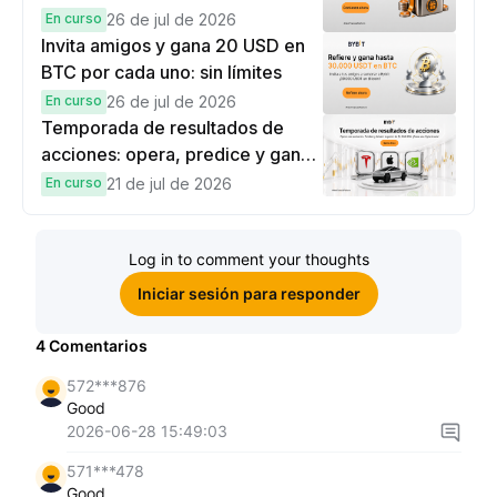
hasta 9,999 USDT en
En curso
26 de jul de 2026
recompensas
Invita amigos y gana 20 USD en
BTC por cada uno: sin límites
En curso
26 de jul de 2026
Temporada de resultados de
acciones: opera, predice y gana
una Cybertruck.
En curso
21 de jul de 2026
Log in to comment your thoughts
Iniciar sesión para responder
4
Comentarios
572***876
Good
2026-06-28 15:49:03
571***478
Good