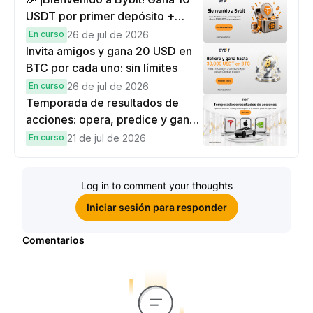
USDT por primer depósito +
hasta 9,999 USDT en
En curso
26 de jul de 2026
recompensas
Invita amigos y gana 20 USD en
BTC por cada uno: sin límites
En curso
26 de jul de 2026
Temporada de resultados de
acciones: opera, predice y gana
una Cybertruck.
En curso
21 de jul de 2026
Log in to comment your thoughts
Iniciar sesión para responder
Comentarios