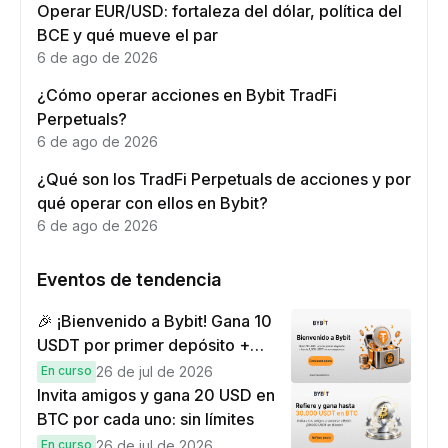
Operar EUR/USD: fortaleza del dólar, política del
BCE y qué mueve el par
6 de ago de 2026
¿Cómo operar acciones en Bybit TradFi
Perpetuals?
6 de ago de 2026
¿Qué son los TradFi Perpetuals de acciones y por
qué operar con ellos en Bybit?
6 de ago de 2026
Eventos de tendencia
🎉 ¡Bienvenido a Bybit! Gana 10
USDT por primer depósito +
hasta 9,999 USDT en
En curso
26 de jul de 2026
recompensas
Invita amigos y gana 20 USD en
BTC por cada uno: sin límites
En curso
26 de jul de 2026