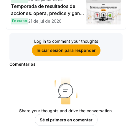
Temporada de resultados de
acciones: opera, predice y gana
una Cybertruck.
En curso
21 de jul de 2026
Log in to comment your thoughts
Iniciar sesión para responder
Comentarios
Share your thoughts and drive the conversation.
Sé el primero en comentar