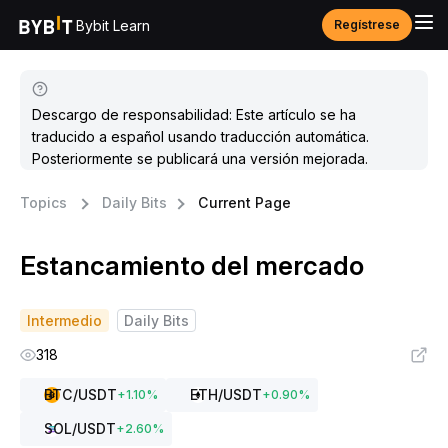
Bybit Learn
Regístrese
Descargo de responsabilidad: Este artículo se ha
traducido a español usando traducción automática.
Posteriormente se publicará una versión mejorada.
Topics
Daily Bits
Current Page
Estancamiento del mercado
Intermedio
Daily Bits
318
BTC
/USDT
ETH
/USDT
+
1.10
%
+
0.90
%
SOL
/USDT
+
2.60
%