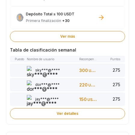
Depósito Total ≥ 100 USDT
Primera finalización
+30
Ver más
Tabla de clasificación semanal
Puesto
Nombre de usuario
Recompensas
Puntos
275
sky***@****
300
USDT
275
dor***@****
220
USDT
275
jay***@****
150
USDT
Ver detalles