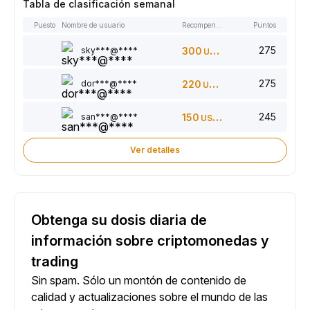
Tabla de clasificación semanal
Puesto
Nombre de usuario
Recompensas
Puntos
275
sky***@****
300
USDT
275
dor***@****
220
USDT
245
san***@****
150
USDT
Ver detalles
Obtenga su dosis diaria de
información sobre criptomonedas y
trading
Sin spam. Sólo un montón de contenido de
calidad y actualizaciones sobre el mundo de las