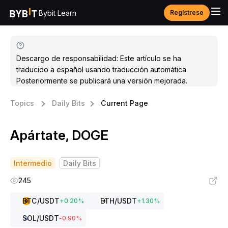
Bybit Learn
Regístrese
Descargo de responsabilidad: Este artículo se ha
traducido a español usando traducción automática.
Posteriormente se publicará una versión mejorada.
Topics
Daily Bits
Current Page
Apártate, DOGE
Intermedio
Daily Bits
245
BTC
/USDT
ETH
/USDT
+
0.20
%
+
1.30
%
SOL
/USDT
-0.90
%