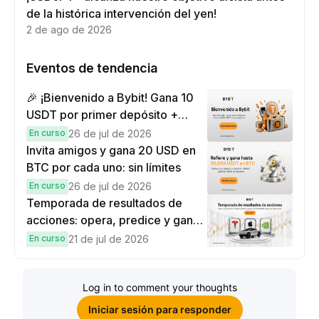
de la histórica intervención del yen!
2 de ago de 2026
Eventos de tendencia
🎉 ¡Bienvenido a Bybit! Gana 10
USDT por primer depósito +
hasta 9,999 USDT en
En curso
26 de jul de 2026
recompensas
Invita amigos y gana 20 USD en
BTC por cada uno: sin límites
En curso
26 de jul de 2026
Temporada de resultados de
acciones: opera, predice y gana
una Cybertruck.
En curso
21 de jul de 2026
Log in to comment your thoughts
Iniciar sesión para responder