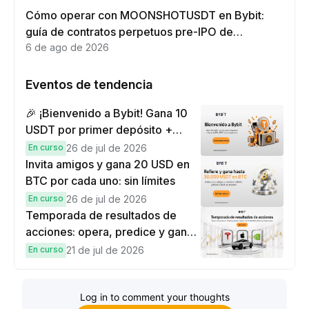
Cómo operar con MOONSHOTUSDT en Bybit:
guía de contratos perpetuos pre-IPO de
Moonshot AI
6 de ago de 2026
Eventos de tendencia
🎉 ¡Bienvenido a Bybit! Gana 10
USDT por primer depósito +
hasta 9,999 USDT en
En curso
26 de jul de 2026
recompensas
Invita amigos y gana 20 USD en
BTC por cada uno: sin límites
En curso
26 de jul de 2026
Temporada de resultados de
acciones: opera, predice y gana
una Cybertruck.
En curso
21 de jul de 2026
Log in to comment your thoughts