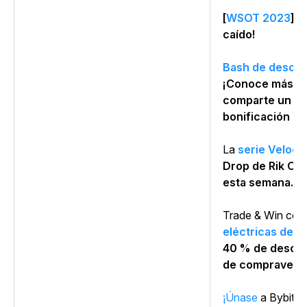
[
WSOT 2023
] ¡
caído!
Bash de descub
¡Conoce más so
comparte un gr
bonificación d
La
serie Velocit
Drop de Rik Oo
esta semana.
Trade & Win co
eléctricas de d
40 % de descuen
de compravent
¡Únase
a
Bybit a