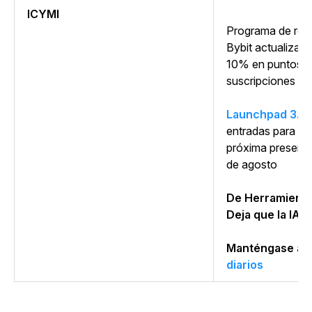
ICYMI
Programa
de rec
Bybit actualizad
10% en puntos y
suscripciones
Launchpad 3.0
entradas para la 
próxima present
de agosto
De Herramient
Deja que la IA t
Manténgase al 
diarios