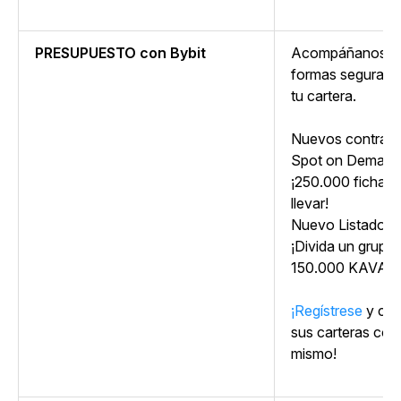
PRESUPUESTO con Bybit
Acompáñanos mi
formas seguras y
tu cartera.
Nuevos contrato
Spot on Demand
¡250.000 fichas 
llevar!
Nuevo Listado:
¡Divida un grupo
150.000 KAVA!
¡Regístrese
y com
sus carteras con
mismo!