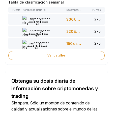
Tabla de clasificación semanal
Puesto
Nombre de usuario
Recompensas
Puntos
275
sky***@****
300
USDT
275
dor***@****
220
USDT
275
jay***@****
150
USDT
Ver detalles
Obtenga su dosis diaria de
información sobre criptomonedas y
trading
Sin spam. Sólo un montón de contenido de
calidad y actualizaciones sobre el mundo de las