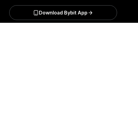
Únete
Download Bybit App
Resumen detallado
Sea el primero en obtener perspectivas clave y
análisis del mundo Cripto: Suscribirse a nuestro
boletín.
Todas las formas de inversión conllevan
riesgos, incluido el riesgo de perder la totalidad del
monto invertido. Es posible que dichas actividades no
resulten adecuadas para todos.
Suscripción
Síganos