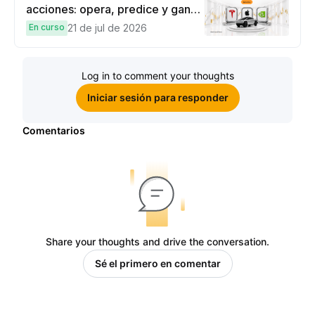
acciones: opera, predice y gana
una Cybertruck.
En curso
21 de jul de 2026
Log in to comment your thoughts
Iniciar sesión para responder
Comentarios
Share your thoughts and drive the conversation.
Sé el primero en comentar