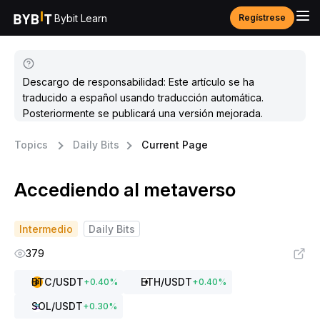
Bybit Learn
Regístrese
Descargo de responsabilidad: Este artículo se ha
traducido a español usando traducción automática.
Posteriormente se publicará una versión mejorada.
Topics
Daily Bits
Current Page
Accediendo al metaverso
Intermedio
Daily Bits
379
BTC
/USDT
ETH
/USDT
+
0.40
%
+
0.40
%
SOL
/USDT
+
0.30
%