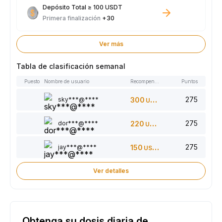
Depósito Total ≥ 100 USDT
Primera finalización
+30
Ver más
Tabla de clasificación semanal
Puesto
Nombre de usuario
Recompensas
Puntos
275
sky***@****
300
USDT
275
dor***@****
220
USDT
275
jay***@****
150
USDT
Ver detalles
Obtenga su dosis diaria de