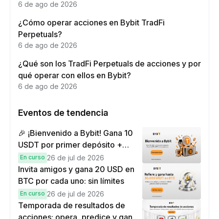
6 de ago de 2026
¿Cómo operar acciones en Bybit TradFi
Perpetuals?
6 de ago de 2026
¿Qué son los TradFi Perpetuals de acciones y por
qué operar con ellos en Bybit?
6 de ago de 2026
Eventos de tendencia
🎉 ¡Bienvenido a Bybit! Gana 10
USDT por primer depósito +
hasta 9,999 USDT en
En curso
26 de jul de 2026
recompensas
Invita amigos y gana 20 USD en
BTC por cada uno: sin límites
En curso
26 de jul de 2026
Temporada de resultados de
acciones: opera, predice y gana