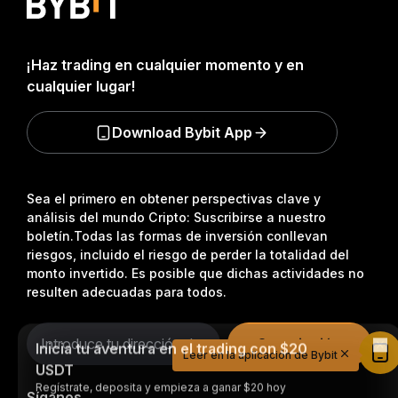
¡Haz trading en cualquier momento y en
cualquier lugar!
Download Bybit App
Sea el primero en obtener perspectivas clave y
análisis del mundo Cripto: Suscribirse a nuestro
boletín.
Todas las formas de inversión conllevan
riesgos, incluido el riesgo de perder la totalidad del
monto invertido. Es posible que dichas actividades no
resulten adecuadas para todos.
Inicia tu aventura en el trading con $20
USDT
Suscripción
Regístrate, deposita y empieza a ganar $20 hoy
Leer en la aplicación de Bybit
mismo
Únete
Síganos