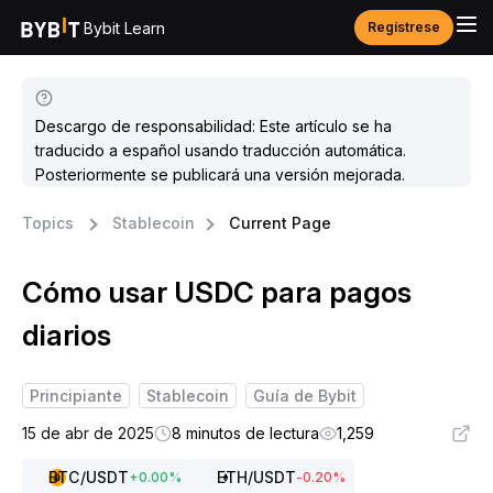
Bybit Learn
Regístrese
Descargo de responsabilidad: Este artículo se ha
traducido a español usando traducción automática.
Posteriormente se publicará una versión mejorada.
Topics
Stablecoin
Current Page
Cómo usar USDC para pagos
diarios
Principiante
Stablecoin
Guía de Bybit
15 de abr de 2025
8 minutos de lectura
1,259
BTC
/USDT
ETH
/USDT
+
0.00
%
-0.20
%