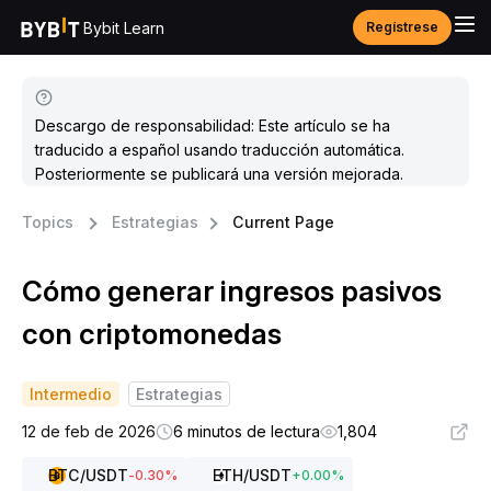
Bybit Learn
Regístrese
Descargo de responsabilidad: Este artículo se ha
traducido a español usando traducción automática.
Posteriormente se publicará una versión mejorada.
Topics
Estrategias
Current Page
Cómo generar ingresos pasivos
con criptomonedas
Intermedio
Estrategias
12 de feb de 2026
6 minutos de lectura
1,804
BTC
/USDT
ETH
/USDT
-0.30
%
+
0.00
%