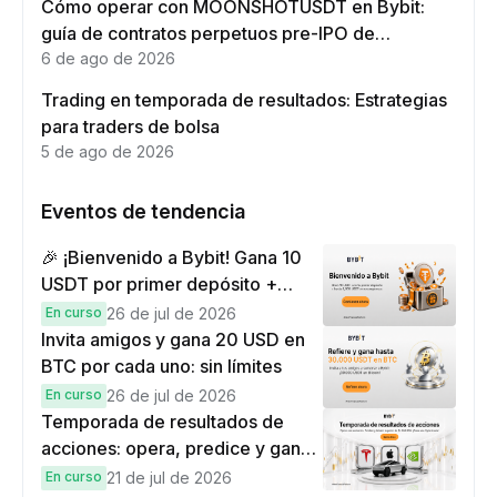
Cómo operar con MOONSHOTUSDT en Bybit:
guía de contratos perpetuos pre-IPO de
Moonshot AI
6 de ago de 2026
Trading en temporada de resultados: Estrategias
para traders de bolsa
5 de ago de 2026
Eventos de tendencia
🎉 ¡Bienvenido a Bybit! Gana 10
USDT por primer depósito +
hasta 9,999 USDT en
En curso
26 de jul de 2026
recompensas
Invita amigos y gana 20 USD en
BTC por cada uno: sin límites
En curso
26 de jul de 2026
Temporada de resultados de
acciones: opera, predice y gana
una Cybertruck.
En curso
21 de jul de 2026