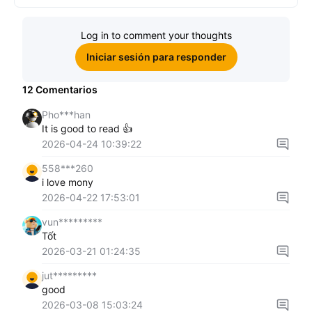
Log in to comment your thoughts
Iniciar sesión para responder
12
Comentarios
Pho***han
It is good to read 👍
2026-04-24 10:39:22
558***260
i love mony
2026-04-22 17:53:01
vun*********
Tốt
2026-03-21 01:24:35
jut*********
good
2026-03-08 15:03:24