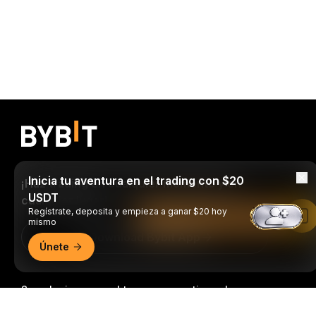
Inicia tu aventura en el trading con $20
¡Haz trading en cualquier momento y en
USDT
cualquier lugar!
Regístrate, deposita y empieza a ganar $20 hoy
Leer en la aplicación de Bybit
mismo
Download Bybit App
Únete
Sea el primero en obtener perspectivas clave y
análisis del mundo Cripto: Suscribirse a nuestro
Resumen detallado