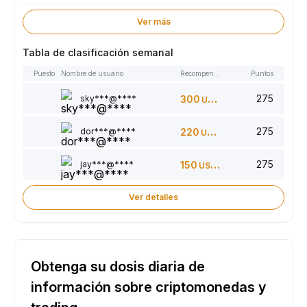
Ver más
Tabla de clasificación semanal
Puesto
Nombre de usuario
Recompensas
Puntos
275
sky***@****
300
USDT
275
dor***@****
220
USDT
275
jay***@****
150
USDT
Ver detalles
Obtenga su dosis diaria de
información sobre criptomonedas y