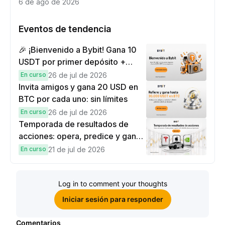
6 de ago de 2026
Eventos de tendencia
🎉 ¡Bienvenido a Bybit! Gana 10
USDT por primer depósito +
hasta 9,999 USDT en
En curso
26 de jul de 2026
recompensas
Invita amigos y gana 20 USD en
BTC por cada uno: sin límites
En curso
26 de jul de 2026
Temporada de resultados de
acciones: opera, predice y gana
una Cybertruck.
En curso
21 de jul de 2026
Log in to comment your thoughts
Iniciar sesión para responder
Comentarios