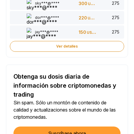
275
sky***@****
300
USDT
275
dor***@****
220
USDT
275
jay***@****
150
USDT
Ver detalles
Obtenga su dosis diaria de
información sobre criptomonedas y
trading
Sin spam. Sólo un montón de contenido de
calidad y actualizaciones sobre el mundo de las
criptomonedas.
Suscríbase ahora