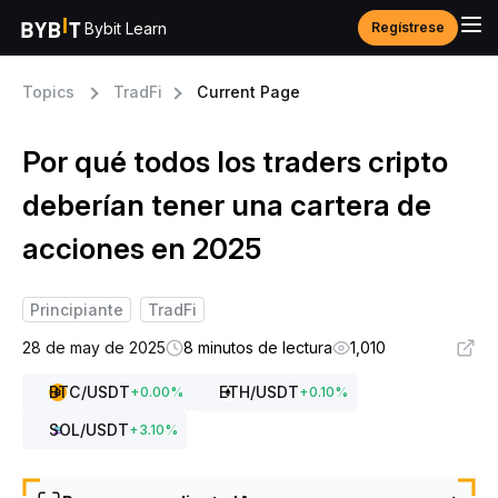
Bybit Learn
Regístrese
Topics
TradFi
Current Page
Por qué todos los traders cripto
deberían tener una cartera de
acciones en 2025
Principiante
TradFi
28 de may de 2025
8 minutos de lectura
1,010
BTC
/USDT
ETH
/USDT
+
0.00
%
+
0.10
%
SOL
/USDT
+
3.10
%