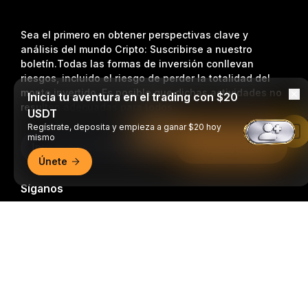
Sea el primero en obtener perspectivas clave y
análisis del mundo Cripto: Suscribirse a nuestro
boletín.
Todas las formas de inversión conllevan
riesgos, incluido el riesgo de perder la totalidad del
monto invertido. Es posible que dichas actividades no
Inicia tu aventura en el trading con $20
resulten adecuadas para todos.
USDT
Regístrate, deposita y empieza a ganar $20 hoy
Leer en la aplicación de Bybit
mismo
Suscripción
Únete
Síganos
Resumen detallado
© 2018-2026 Bybit.com. Todos los derechos reservados.