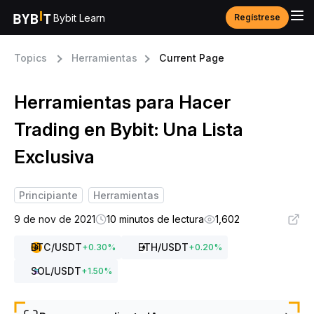
Bybit Learn
Regístrese
Topics
Herramientas
Current Page
Herramientas para Hacer
Trading en Bybit: Una Lista
Exclusiva
Principiante
Herramientas
9 de nov de 2021
10 minutos de lectura
1,602
BTC
/USDT
ETH
/USDT
+
0.30
%
+
0.20
%
SOL
/USDT
+
1.50
%