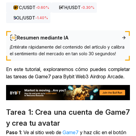
BTC
/USDT
ETH
/USDT
-0.60
%
-0.30
%
SOL
/USDT
-1.40
%
Resumen mediante IA
¡Entérate rápidamente del contenido del artículo y calibra
el sentimiento del mercado en tan solo 30 segundos!
En este tutorial, exploraremos cómo puedes completar
las tareas de Game7 para Bybit Web3 Airdrop Arcade.
Tarea 1: Crea una cuenta de Game7
y crea tu avatar
Paso 1
: Ve al
sitio web de
Game7
y haz clic en el botón