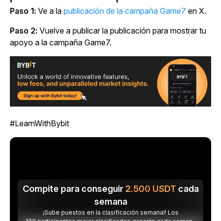
Paso 1:
Ve a la
publicación de la campaña Game7
en X.
Paso 2:
Vuelve a publicar la publicación para mostrar tu
apoyo a la campaña Game7.
#LearnWithBybit
Compite para conseguir
2.500
USDT
cada
semana
¡Sube puestos en la clasificación semanal! Los