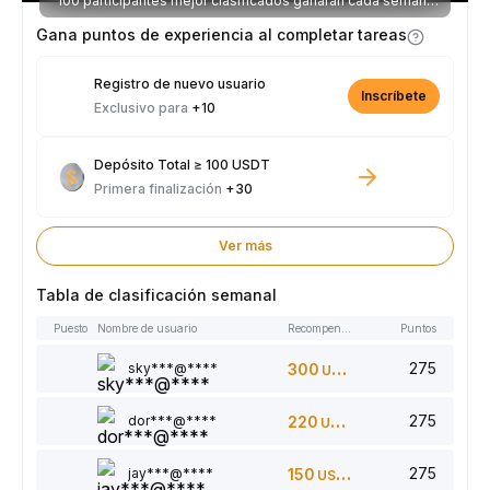
100 participantes mejor clasificados ganarán cada semana
parte de los 2.500 USDT disponibles.
Gana puntos de experiencia al completar tareas
Registro de nuevo usuario
Inscríbete
Exclusivo para
+10
Depósito Total ≥ 100 USDT
Primera finalización
+30
Ver más
Tabla de clasificación semanal
Puesto
Nombre de usuario
Recompensas
Puntos
275
sky***@****
300
USDT
275
dor***@****
220
USDT
275
jay***@****
150
USDT