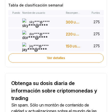
Tabla de clasificación semanal
Puesto
Nombre de usuario
Recompensas
Puntos
275
sky***@****
300
USDT
275
dor***@****
220
USDT
275
jay***@****
150
USDT
Ver detalles
Obtenga su dosis diaria de
información sobre criptomonedas y
trading
Sin spam. Sólo un montón de contenido de
calidad y actualizaciones sobre el mundo de las