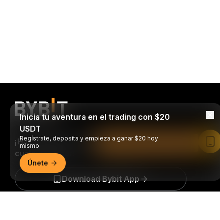
Inicia tu aventura en el trading con $20
USDT
Regístrate, deposita y empieza a ganar $20 hoy
¡Haz trading en cualquier momento y en
Leer en la aplicación de Bybit
mismo
cualquier lugar!
Únete
Download Bybit App
Resumen detallado
Sea el primero en obtener perspectivas clave y