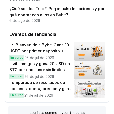
¿Qué son los TradFi Perpetuals de acciones y por
qué operar con ellos en Bybit?
6 de ago de 2026
Eventos de tendencia
🎉 ¡Bienvenido a Bybit! Gana 10
USDT por primer depósito +
hasta 9,999 USDT en
En curso
26 de jul de 2026
recompensas
Invita amigos y gana 20 USD en
BTC por cada uno: sin límites
En curso
26 de jul de 2026
Temporada de resultados de
acciones: opera, predice y gana
una Cybertruck.
En curso
21 de jul de 2026
Log in to comment your thoughts