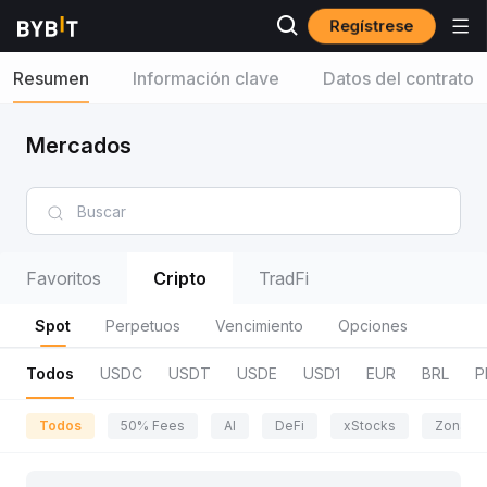
Regístrese
Resumen
Información clave
Datos del contrato
Mercados
Favoritos
Cripto
TradFi
Spot
Perpetuos
Vencimiento
Opciones
Todos
USDC
USDT
USDE
USD1
EUR
BRL
P
Todos
50% Fees
AI
DeFi
xStocks
Zona de