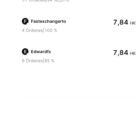
7,84
F
Fastexchangerto
HK
4
Órdenes
|
100
%
7,84
E
Edwardfx
HK
6
Órdenes
|
85
%