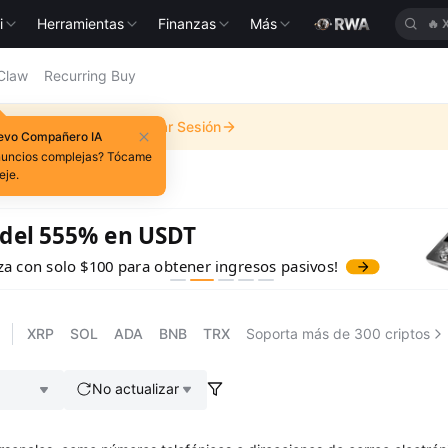
i
Herramientas
Finanzas
Más
🔥
Claw
Recurring Buy
escuento de
10
USDT
.
Iniciar Sesión
uevo Compañero IA
anuncios complejas? Tócame
eje.
55% en USDT
lo $100 para obtener ingresos pasivos!
XRP
SOL
ADA
BNB
TRX
Soporta más de 300 criptos
No actualizar