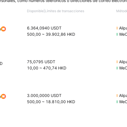
, como números telefónicos o direcciones de correo electrónico. Veri
Disponible
|
Límites de transacciones
Métod
6.364,0940
USDT
Ali
D
500,00
~
39.902,86
HKD
WeC
75,0795
USDT
Ali
D
10,00
~
470,74
HKD
WeC
3.000,0000
USDT
Ali
D
500,00
~
18.810,00
HKD
WeC