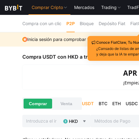
Comprar Cripto
Mercados
Trading
TradF
Compra con un clic
P2P
Bloque
Depósito Fiat
Fiat
Inicia sesión para comprobar tu elegibilidad para el d
Conoce FiatClaw, Tu N
¿Cansado de listas de 
y deja que la IA te empar
Compra USDT con HKD a través de P2P
APR del 5
¡Empieza con so
USDT
BTC
ETH
USDC
Comprar
Venta
Métodos de Pago
HKD