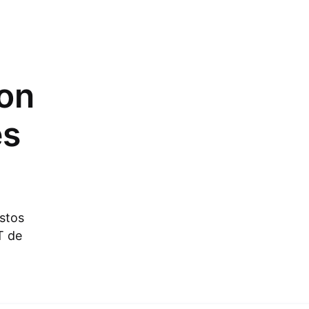
on
es
stos
T de