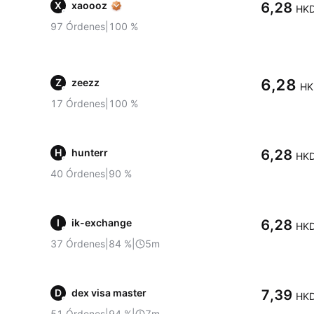
X
xaoooz
6,28
HK
97
Órdenes
|
100
%
6,28
Z
zeezz
HK
17
Órdenes
|
100
%
H
hunterr
6,28
HK
40
Órdenes
|
90
%
I
ik-exchange
6,28
HK
37
Órdenes
|
84
%
|
5m
D
dex visa master
7,39
HK
51
Órdenes
|
94
%
|
7m