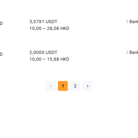
3,5791
USDT
Bank
D
10,00
~
28,06
HKD
2,0000
USDT
Bank
D
10,00
~
15,68
HKD
1
2