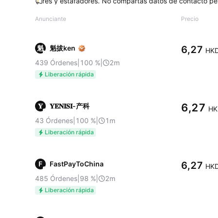
lantadores y estafadores. No compartas datos de contacto personales
Anunciante
Precio
魁
魁拔ken
6,27
HK
439
Órdenes
|
100
%
|
2m
Liberación rápida
6,27
𝐘
𝐘𝐄𝐍𝐈𝐒𝐈-产科
HK
43
Órdenes
|
100
%
|
1m
Liberación rápida
F
FastPayToChina
6,27
HK
485
Órdenes
|
98
%
|
2m
Liberación rápida